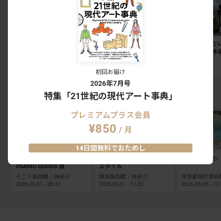
夏休みに見たい展覧会ベス
「私たちはまだ、戦いの途
夏休みに見た
ト10（首都圏編）
中にいる」。リンダー・ス
ト10（東日本
ターリングが語る、表現と
抵抗の50年
INSIGHT
SPECIAL
INSIGHT
初回お届け
2026年7月号
特集「21世紀の現代アート事典」
EXHIBITION RANKING TOP5
プレミアムプラス会員
¥850
/ 月
14日間無料でおためし
The 50th Anniversary
マリー・アントワネット・
多田美波―光、
OSAMU GOODS 展
スタイル
そごう美術館｜神奈川
横浜美術館｜神奈川
2026.08.01 - 08.31
2026.08.01 - 11.23
2026.08.29 - 12