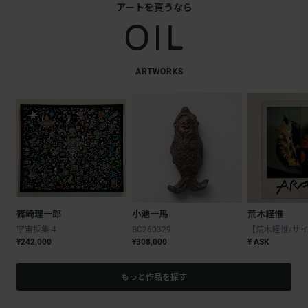
アートを買うなら
ARTWORKS
篠崎理一郎
小池一馬
荒木経惟
宇宙採集-4
BC260329
¥242,000
¥308,000
¥ ASK
もっと作品を探す