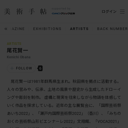
ログイン
MAGAZINE
EXHIBITIONS
ARTISTS
BACK NUMBER
ARTISTS
尾花賢一
Kenichi Obana
6
FOLLOW
尾花賢一は1981年群馬県生まれ。秋田県を拠点に活動する。
人々の営みや、伝承、土地の風景や歴史から生成したドローイ
ングや彫刻を制作。 虚構と現実を往来しながら物語を体感して
いく作品を探求している。近年の主な展覧会に、「国際芸術祭
あいち2022」、「瀬戸内国際芸術祭2022」（香川）、「みちの
おくの芸術祭山形ビエンナーレ2022」文翔館、「VOCA2021」