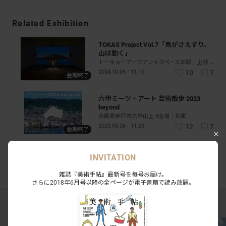
Related Exhibition
TOKAS Project Vol.7「鳥がさえずり、
山は動く」
トーキョーアーツアンドスペース本郷｜上野 - 日暮里 - 秋葉原｜東京
2024.10.05 - 11.10
10
7
会期終了
六甲ミーツ・アート 芸術散歩 2023
beyond
兵庫県神戸市六甲山上 9会場｜兵庫
2023.08.26 - 11.23
12
7
会期終了
INVITATION
#尾花賢一
雑誌『美術手帖』最新号を毎号お届け。
さらに2018年6月号以降の全ページが電子書籍で読み放題。
MAGAZINE RANKING TOP5