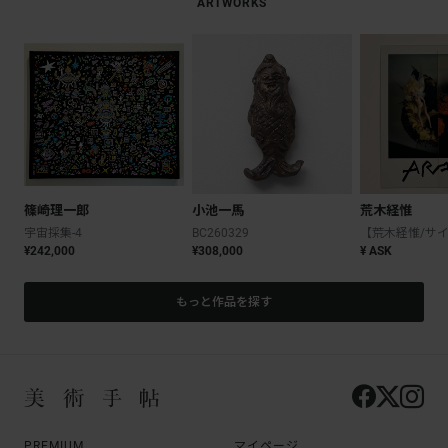
ARTWORKS
篠崎理一郎
小池一馬
荒木経惟
宇宙採集-4
BC260329
¥242,000
¥308,000
¥ ASK
もっと作品を探す
PREMIUM
マイページ