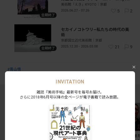
美術館「えき」KYOTO｜京都
2026.06.27 - 07.26
5
2
会期終了
セカイノコトワリ―私たちの時代の美
術
京都国立近代美術館｜京都
2025.12.20 - 2026.03.08
21
9
会期終了
#青山悟
INVITATION
雑誌『美術手帖』最新号を毎号お届け。
MAGAZINE RANKING TOP5
さらに2018年6月号以降の全ページが電子書籍で読み放題。
東京国立博物館のレストラ
夏休みに見たい展覧会ベス
「私たちはま