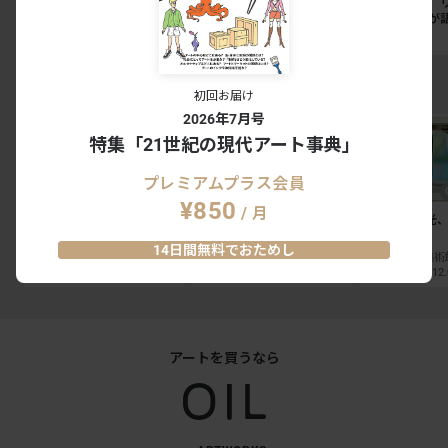
ン3店舗が刷新。法隆寺宝
ト10（首都圏編）
中にいる」。
物館には「鮨会席 おく
ターリングが
乃」がオープン
抵抗の50年
NEWS
SPECIAL
INSIGHT
EXHIBITION RANKING TOP5
初回お届け
2026年7月号
特集「21世紀の現代アート事典」
プレミアムプラス会員
¥850
/ 月
The 50th Anniversary
マリー・アントワネット・
多田美波―光、
OSAMU GOODS 展
スタイル
14日間無料でおためし
そごう美術館｜神奈川
横浜美術館｜神奈川
2026.08.01 - 08.31
2026.08.01 - 11.23
2026.08.29 - 12
アートを買うなら