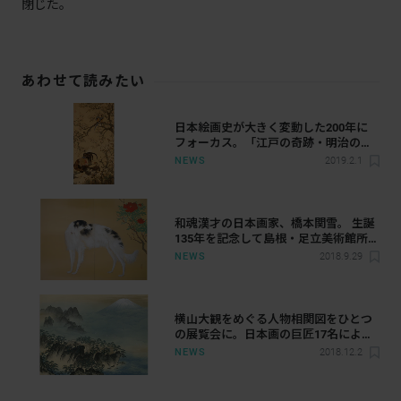
閉じた。
あわせて読みたい
日本絵画史が大きく変動した200年に
フォーカス。「江戸の奇跡・明治の輝
き－日本絵画の200年」が岡山県立美
NEWS
2019.2.1
術館で開催へ
和魂漢才の日本画家、橋本関雪。 生誕
135年を記念して島根・足立美術館所
蔵の関雪作品が一挙公開
NEWS
2018.9.29
横山大観をめぐる人物相関図をひとつ
の展覧会に。日本画の巨匠17名による
名品が一堂に集結
NEWS
2018.12.2