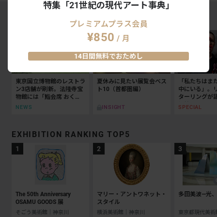
特集「21世紀の現代アート事典」
MAGAZINE RANKING TOP5
プレミアムプラス会員
¥850
/ 月
14日間無料でおためし
東京国立博物館のレストラ
夏休みに見たい展覧会ベス
「私たちはま
ン3店舗が刷新。法隆寺宝
ト10（首都圏編）
中にいる」。
物館には「鮨会席 おく
ターリングが
乃」がオープン
抵抗の50年
NEWS
SPECIAL
INSIGHT
EXHIBITION RANKING TOP5
The 50th Anniversary
マリー・アントワネット・
多田美波―光、
OSAMU GOODS 展
スタイル
そごう美術館｜神奈川
横浜美術館｜神奈川