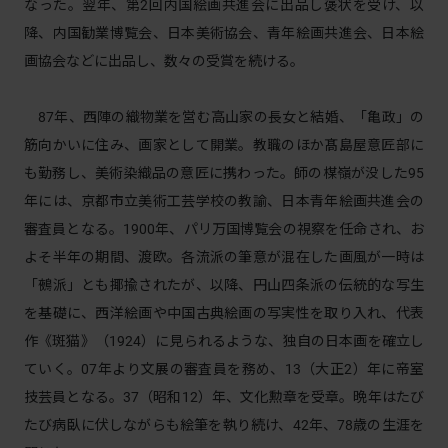
なった。翌年、第2回内国絵画共進会に出品し褒状を受け、以
降、内国勧業博覧会、日本美術協会、青年絵画共進会、日本絵
画協会などに出品し、数々の受賞を続ける。
87年、西陣の織物業を営む高山家の長女と結婚、「亀政」の
筋向かいに住み、画家として開業。教職のほか髙島屋意匠部に
も勤務し、美術染織品の意匠に携わった。師の楳嶺が没した95
年には、京都市立美術工芸学校の教諭、日本青年絵画共進会の
審査員となる。1900年、パリ万国博覧会の視察を任命され、お
よそ半年の期間、渡欧。各流派の筆意が混在した画風が一時は
「鵺派」とも揶揄されたが、以降、円山四条派の伝統的な写生
を基礎に、西洋絵画や中国古典絵画の写実性を取り入れ、代表
作《斑猫》（1924）に見られるような、独自の日本画を確立し
ていく。07年より文展の審査員を務め、13（大正2）年に帝室
技芸員となる。37（昭和12）年、文化勲章を受章。晩年はたび
たび病臥に伏しながらも絵筆を執り続け、42年、78歳の生涯を