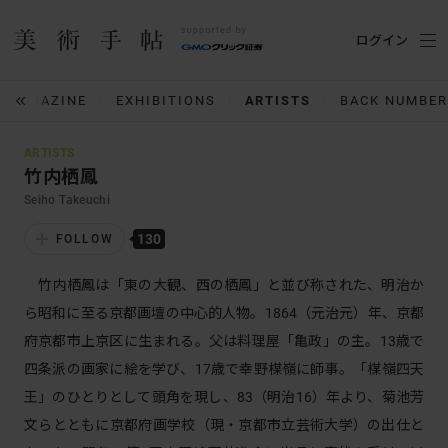
ログイン
MAGAZINE
EXHIBITIONS
ARTISTS
BACK NUMBER
ARTISTS
竹内栖鳳
Seiho Takeuchi
130
FOLLOW
竹内栖鳳は「東の大観、西の栖鳳」と並び称された、明治か
ら昭和に至る京都画壇の中心的人物。1864（元治元）年、京都
府京都市上京区に生まれる。父は料理屋「亀政」の主。13歳で
四条派の画家に絵を学び、17歳で幸野楳嶺に師事。「楳嶺四天
王」のひとりとして頭角を現し、83（明治16）年より、菊池芳
文らとともに京都府画学校（現・京都市立芸術大学）の出仕と