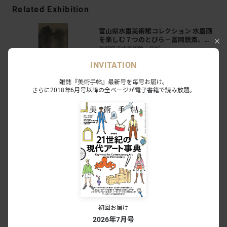
Related Exhibition
富山県水墨美術館コレクション 水墨画
を楽しむ７つのとびら－富岡鉄斎、竹
内栖鳳、横山大観から加山又造へ
茨城県近代美術館｜茨城
2026.04.25 - 06.21
2
0
会期終了
INVITATION
雑誌『美術手帖』最新号を毎号お届け。
日本画ハイライト 足立美術館とって
さらに2018年6月号以降の全ページが電子書籍で読み放題。
おきの名画
足立美術館｜島根
2026.03.01 - 05.31
1
0
会期終了
Meet 美の交差点 近代日本画と東洋陶
磁
クヴェレ美術館｜茨城
2026.02.14 - 07.05
5
2
会期終了
#竹内栖鳳
初回お届け
2026年7月号