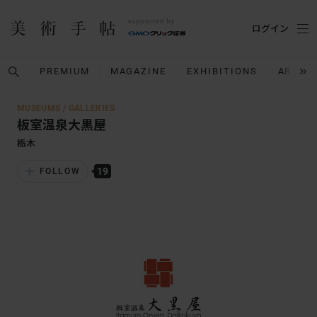
ログイン
PREMIUM
MAGAZINE
EXHIBITIONS
ARTIST
MUSEUMS / GALLERIES
板室温泉大黒屋
栃木
19
FOLLOW