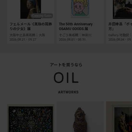
Coming Soon
フェルメール《真珠の耳飾
The 50th Anniversary
井田幸昌「ポ
りの少女》展
OSAMU GOODS 展
方」
大阪中之島美術館｜大阪
そごう美術館｜神奈川
2026.08.21 - 09.27
2026.08.01 - 08.31
2026.08.04 - 09
アートを買うなら
ARTWORKS