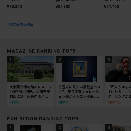
¥80,300
¥64,900
¥51,700
#板室温泉大黒屋
MAGAZINE RANKING TOP5
東京国立博物館のレストラ
今週末に見たい展覧会ベス
「私たちはま
ン3店舗が刷新。法隆寺宝
ト7。奈良美智キュレーシ
中にいる」。
物館には「鮨会席 おく
ョン展から大ゴッホ展、ボ
ターリングが
乃」がオープン
ッティチェリまで
抵抗の50年
NEWS
NEWS
SPECIAL
EXHIBITION RANKING TOP5