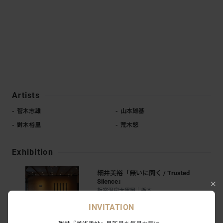
Artists
菅木志雄
山本雄基
對木裕里
荒木悠
Exhibition
細井美裕「無いに聞く / Trusted
Silence」
板室温泉大黒屋｜栃木
2025.09.05 - 09.29
5
0
会期終了
INVITATION