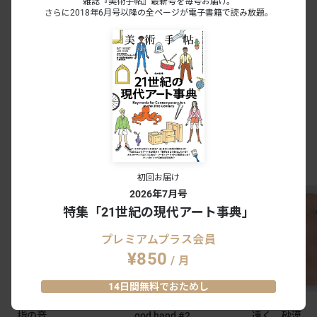
雑誌『美術手帖』最新号を毎号お届け。
山本雄基展
さらに2018年6月号以降の全ページが電子書籍で読み放題。
板室温泉大黒屋｜栃木
2025.05.09 - 06.02
0
0
会期終了
宮林妃奈子「うみの背なか」
板室温泉 大黒屋｜栃木
2024.11.01 - 12.01
0
0
会期終了
板室温泉大黒屋
のOILページ
初回お届け
2026年7月号
特集「21世紀の現代アート事典」
プレミアムプラス会員
¥850
/ 月
14日間無料でおためし
對木裕里
對木裕里
對木裕里
指の音
god hand #2
遠く、砂漠