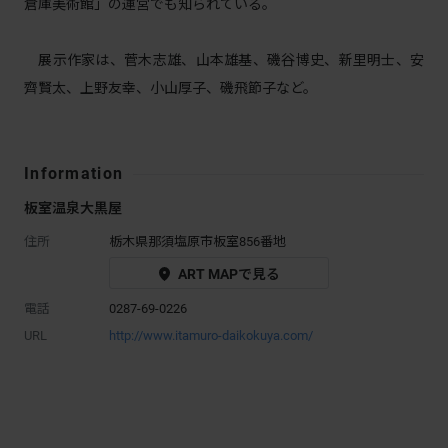
倉庫美術館」の運営でも知られている。
展示作家は、菅木志雄、山本雄基、磯谷博史、新里明士、安
齊賢太、上野友幸、小山厚子、磯飛節子など。
Information
板室温泉大黒屋
住所
栃木県那須塩原市板室856番地
ART MAPで見る
電話
0287-69-0226
URL
http://www.itamuro-daikokuya.com/