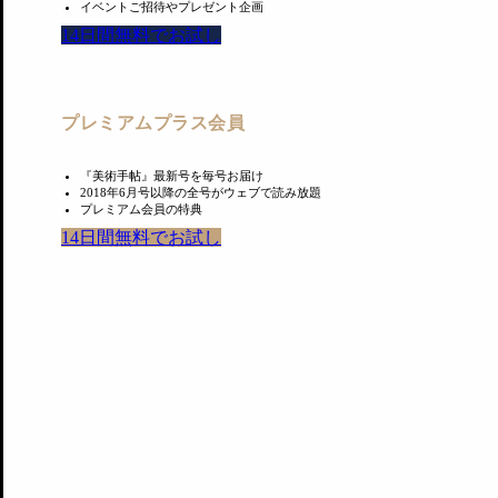
イベントご招待やプレゼント企画
14日間無料でお試し
プレミアムプラス会員
Latest News
『美術手帖』最新号を毎号お届け
2018年6月号以降の全号がウェブで読み放題
プレミアム会員の特典
14日間無料でお試し
東京国立博物館のレストラン3店舗が刷新。法隆
東京国立博物館が、館内にある飲食施設3店舗をリニューアルする。東
2026.8.6