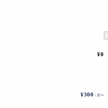
切る！ミュー
起点は「刀剣乱舞
暑い日でも快適に巡るこ
【前
10選」。ミ
ONLINE 」。10万人の
とができる都内の駅チカ
はも
グッズ愛好
「推し活」が日本のミュ
美術館まとめ
ャラ
美が選ぶ
ージアムを救うインフラ
ら、
INSIGHT
INSIGHT
IN
¥0
になる？
転換
¥300
/ 月〜