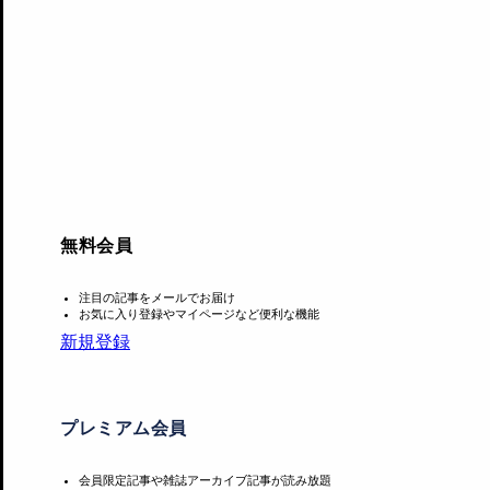
アクセスランキング
夏休みに見たい展覧会ベ
夏休みに見たい展覧会ベ
夏休みに見たい展覧
スト10（首都圏編）
スト10（東日本編）
スト10（西日本編）
INSIGHT
INSIGHT
INSIGHT
無料会員
注目の記事をメールでお届け
お気に入り登録やマイページなど便利な機能
新規登録
プレミアム会員
会員限定記事や雑誌アーカイブ記事が読み放題