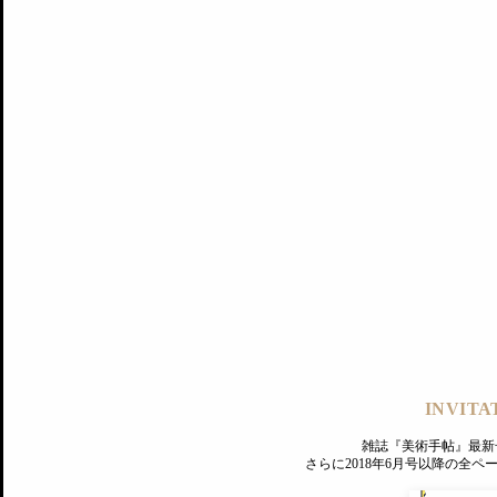
記事にもどる
編集部
INVITA
PREMIUM
ログイン
雑誌『美術手帖』最新
さらに2018年6月号以降の全
MAGAZINE
美術手帖ID会員登録