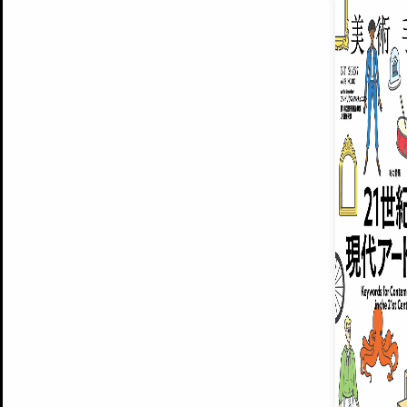
EXHIBITIONS
プレミアム会員登録
ARTISTS
美術手帖について
MUSEUMS / GALLERIES
運営からのお知らせ
無料会員
BACK NUMBER
よくある質問
®
ART WIKI
注目の記事をメールでお届け
お気に入り登録やマイページなど便
広告掲載について
スタッフ募集
個人情報保護方針
運営会社
お問い合わせ
新規登録
利用規約
INVITA
プレミアム会員
雑誌『美術手帖』最新
さらに2018年6月号以降の全
会員限定記事や雑誌アーカイブ記事
プレミアム
イベントご招待やプレゼント企画
¥850
14日間無料でお試し
© Culture Convenience Club Co.,Ltd. All Rights Reserved.
美術手帖はアートのポータルサイトです。当サイトの情報は編集部まで寄せられた情報に
14日間無料でおためし
基づいています。
プレミアムプラス会員