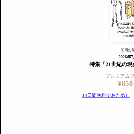
すでに会
『美術手帖』最新号を毎号お届け
ログ
2018年6月号以降の全号がウェブで
プレミアム会員の特典
14日間無料でお試し
プレミアムサービ
初回お
ログイ
2026年
特集「21世紀の
プレミアム
¥850
14日間無料でおためし