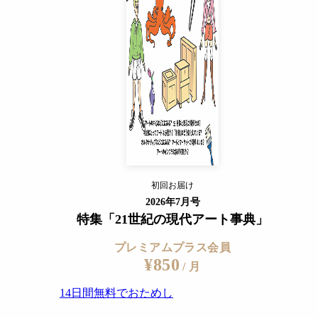
14日間無料でおためし
すでに会員の方
ログイン
プレミアムサービスの詳細を見る
初回お届け
ログイン
2026年7月号
特集「21世紀の現代アート事典」
プレミアムプラス会員
¥850
/ 月
14日間無料でおためし