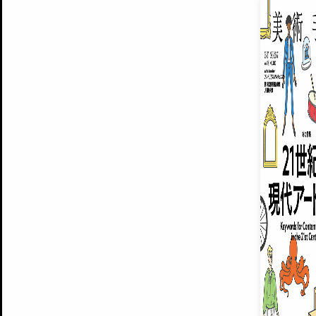
EXHIBITIONS
プレミアム会員登録
ARTISTS
美術手帖について
MUSEUMS / GALLERIES
運営からのお知らせ
無料会員
BACK NUMBER
よくある質問
®
ART WIKI
注目の記事をメールでお届け
お気に入り登録やマイページなど便
広告掲載について
スタッフ募集
個人情報保護方針
運営会社
お問い合わせ
新規登録
利用規約
INVITA
プレミアム会員
雑誌『美術手帖』最新
さらに2018年6月号以降の全
会員限定記事や雑誌アーカイブ記事
プレミアム
イベントご招待やプレゼント企画
¥850
14日間無料でお試し
© Culture Convenience Club Co.,Ltd. All Rights Reserved.
美術手帖はアートのポータルサイトです。当サイトの情報は編集部まで寄せられた情報に
14日間無料でおためし
基づいています。
プレミアムプラス会員