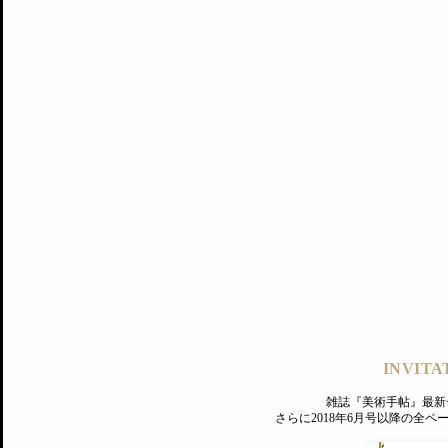
記事にもどる
編集部
INVITA
PREMIUM
ログイン
雑誌『美術手帖』最新
さらに2018年6月号以降の全
MAGAZINE
美術手帖ID会員登録