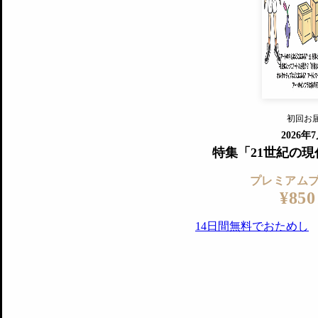
すでに会
『美術手帖』最新号を毎号お届け
ログ
2018年6月号以降の全号がウェブで
プレミアム会員の特典
14日間無料でお試し
プレミアムサービ
初回お
ログイ
2026年
特集「21世紀の
プレミアム
¥850
14日間無料でおためし