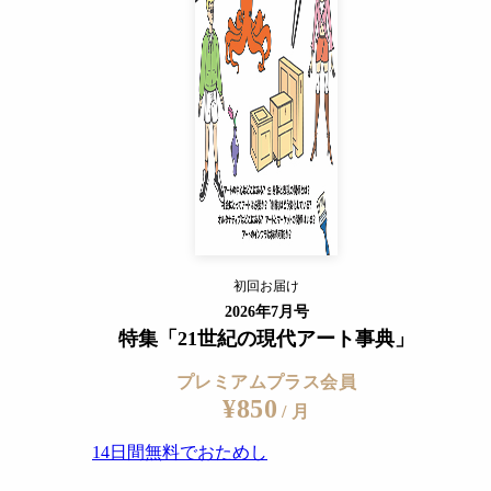
14日間無料でおためし
すでに会員の方
ログイン
プレミアムサービスの詳細を見る
enezia
初回お届け
ログイン
2026年7月号
特集「21世紀の現代アート事典」
プレミアムプラス会員
¥850
/ 月
14日間無料でおためし