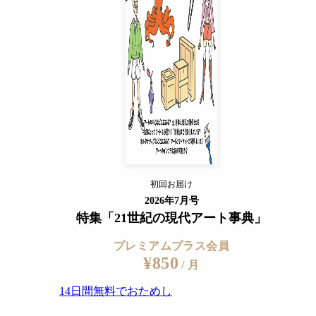
14日間無料でおためし
すでに会員の方
ログイン
プレミアムサービスの詳細を見る
）
初回お届け
ログイン
2026年7月号
特集「21世紀の現代アート事典」
プレミアムプラス会員
¥850
/ 月
14日間無料でおためし