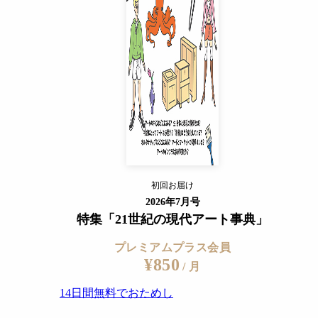
14日間無料でおためし
すでに会員の方
ログイン
プレミアムサービスの詳細を見る
初回お届け
ログイン
2026年7月号
特集「21世紀の現代アート事典」
プレミアムプラス会員
¥850
/ 月
14日間無料でおためし