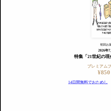
すでに会
『美術手帖』最新号を毎号お届け
ログ
2018年6月号以降の全号がウェブで
プレミアム会員の特典
14日間無料でお試し
プレミアムサービ
初回お
ログイ
2026年
特集「21世紀の
プレミアム
¥850
14日間無料でおためし