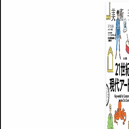
EXHIBITIONS
プレミアム会員登録
ARTISTS
美術手帖について
MUSEUMS / GALLERIES
運営からのお知らせ
無料会員
BACK NUMBER
よくある質問
®
ART WIKI
注目の記事をメールでお届け
お気に入り登録やマイページなど便
広告掲載について
スタッフ募集
個人情報保護方針
運営会社
お問い合わせ
新規登録
利用規約
INVITA
プレミアム会員
雑誌『美術手帖』最新
さらに2018年6月号以降の全
会員限定記事や雑誌アーカイブ記事
プレミアム
イベントご招待やプレゼント企画
¥850
14日間無料でお試し
© Culture Convenience Club Co.,Ltd. All Rights Reserved.
美術手帖はアートのポータルサイトです。当サイトの情報は編集部まで寄せられた情報に
14日間無料でおためし
基づいています。
プレミアムプラス会員