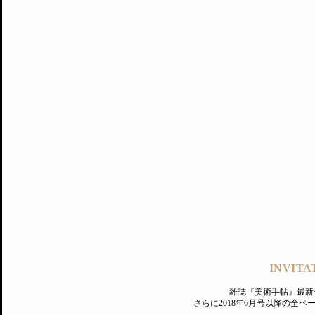
記事にもどる
編集部
INVITA
PREMIUM
ログイン
雑誌『美術手帖』最新
さらに2018年6月号以降の全
MAGAZINE
美術手帖ID会員登録