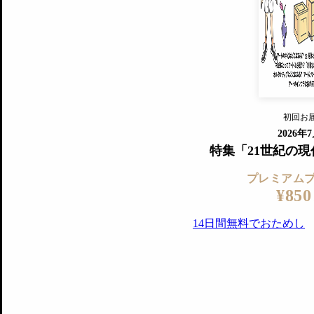
すでに会
『美術手帖』最新号を毎号お届け
ログ
2018年6月号以降の全号がウェブで
プレミアム会員の特典
14日間無料でお試し
プレミアムサービ
初回お
ログイ
2026年
特集「21世紀の
プレミアム
¥850
14日間無料でおためし