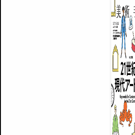
EXHIBITIONS
プレミアム会員登録
ARTISTS
美術手帖について
MUSEUMS / GALLERIES
運営からのお知らせ
無料会員
BACK NUMBER
よくある質問
®
ART WIKI
注目の記事をメールでお届け
お気に入り登録やマイページなど便
広告掲載について
スタッフ募集
個人情報保護方針
運営会社
お問い合わせ
新規登録
利用規約
INVITA
プレミアム会員
雑誌『美術手帖』最新
さらに2018年6月号以降の全
会員限定記事や雑誌アーカイブ記事
プレミアム
イベントご招待やプレゼント企画
¥850
14日間無料でお試し
© Culture Convenience Club Co.,Ltd. All Rights Reserved.
美術手帖はアートのポータルサイトです。当サイトの情報は編集部まで寄せられた情報に
14日間無料でおためし
基づいています。
プレミアムプラス会員