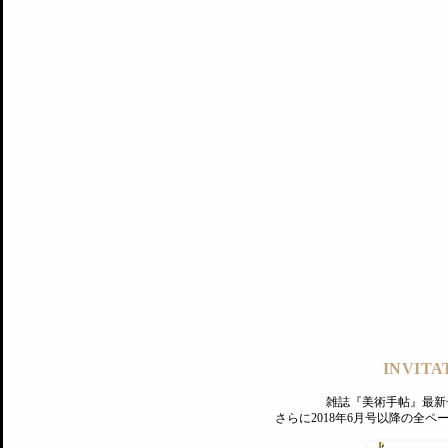
記事にもどる
編集部
INVITA
PREMIUM
ログイン
雑誌『美術手帖』最新
さらに2018年6月号以降の全
MAGAZINE
美術手帖ID会員登録