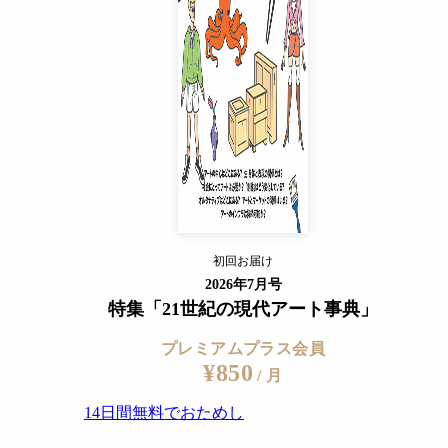
14日間無料でおためし
すでに会員の方
ログイン
プレミアムサービスの詳細を見る
初回お届け
ログイン
2026年7月号
特集「21世紀の現代アート事典」
プレミアムプラス会員
¥850
/ 月
14日間無料でおためし