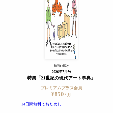
14日間無料でおためし
すでに会員の方
ログイン
プレミアムサービスの詳細を見る
初回お届け
ログイン
2026年7月号
特集「21世紀の現代アート事典」
プレミアムプラス会員
¥850
/ 月
14日間無料でおためし