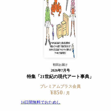
14日間無料でおためし
すでに会員の方
ログイン
プレミアムサービスの詳細を見る
初回お届け
ログイン
2026年7月号
特集「21世紀の現代アート事典」
プレミアムプラス会員
¥850
/ 月
14日間無料でおためし