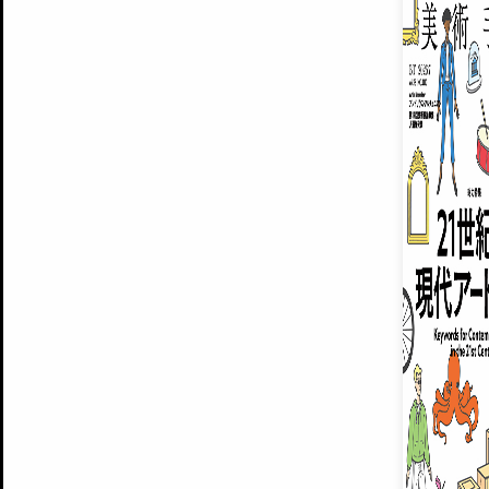
ARTISTS
美術手帖について
MUSEUMS / GALLERIES
運営からのお知らせ
無料会員
BACK NUMBER
よくある質問
®
ART WIKI
注目の記事をメールでお届け
お気に入り登録やマイページなど便
広告掲載について
スタッフ募集
個人情報保護方針
運営会社
お問い合わせ
新規登録
利用規約
INVITA
プレミアム会員
雑誌『美術手帖』最新
さらに2018年6月号以降の全
会員限定記事や雑誌アーカイブ記事
プレミアム
イベントご招待やプレゼント企画
¥850
14日間無料でお試し
© Culture Convenience Club Co.,Ltd. All Rights Reserved.
美術手帖はアートのポータルサイトです。当サイトの情報は編集部まで寄せられた情報に
14日間無料でおためし
基づいています。
プレミアムプラス会員
すでに会