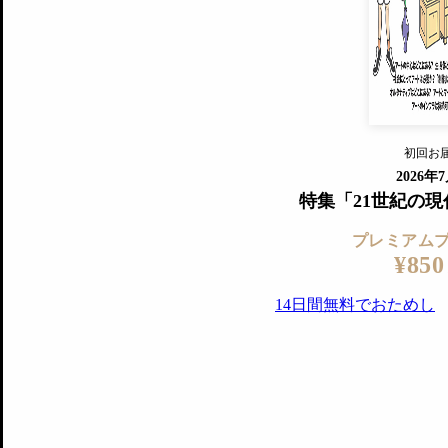
『美術手帖』最新号を毎号お届け
ログ
2018年6月号以降の全号がウェブで
プレミアム会員の特典
14日間無料でお試し
プレミアムサービ
初回お
ログイ
2026年
特集「21世紀の
プレミアム
¥850
14日間無料でおためし