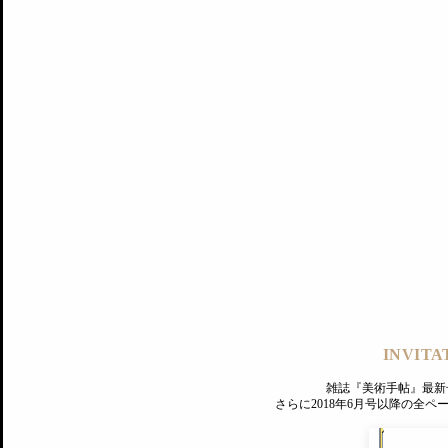
記事にもどる
編集部
INVITA
PREMIUM
ログイン
雑誌『美術手帖』最新
さらに2018年6月号以降の全
MAGAZINE
美術手帖ID会員登録
EXHIBITIONS
プレミアム会員登録