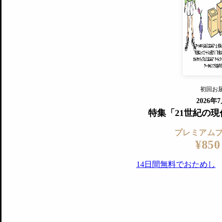
すでに会
『美術手帖』最新号を毎号お届け
ログ
2018年6月号以降の全号がウェブで
プレミアム会員の特典
14日間無料でお試し
プレミアムサービ
初回お
ログイ
2026年
特集「21世紀の
プレミアム
¥850
14日間無料でおためし