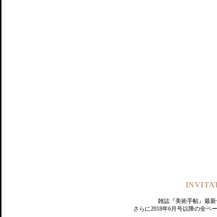
記事にもどる
編集部
INVITA
PREMIUM
ログイン
雑誌『美術手帖』最新
さらに2018年6月号以降の全
MAGAZINE
美術手帖ID会員登録