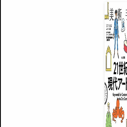
EXHIBITIONS
プレミアム会員登録
ARTISTS
美術手帖について
MUSEUMS / GALLERIES
運営からのお知らせ
無料会員
BACK NUMBER
よくある質問
®
ART WIKI
注目の記事をメールでお届け
お気に入り登録やマイページなど便
広告掲載について
スタッフ募集
個人情報保護方針
運営会社
お問い合わせ
新規登録
利用規約
INVITA
プレミアム会員
雑誌『美術手帖』最新
さらに2018年6月号以降の全
会員限定記事や雑誌アーカイブ記事
プレミアム
イベントご招待やプレゼント企画
¥850
14日間無料でお試し
© Culture Convenience Club Co.,Ltd. All Rights Reserved.
美術手帖はアートのポータルサイトです。当サイトの情報は編集部まで寄せられた情報に
14日間無料でおためし
基づいています。
プレミアムプラス会員