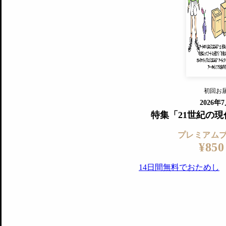
すでに会
『美術手帖』最新号を毎号お届け
ログ
2018年6月号以降の全号がウェブで
プレミアム会員の特典
14日間無料でお試し
プレミアムサービ
初回お
ログイ
2026年
特集「21世紀の
プレミアム
¥850
14日間無料でおためし