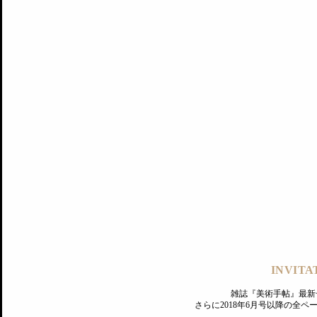
記事にもどる
編集部
INVITA
PREMIUM
ログイン
雑誌『美術手帖』最新
さらに2018年6月号以降の全
MAGAZINE
美術手帖ID会員登録