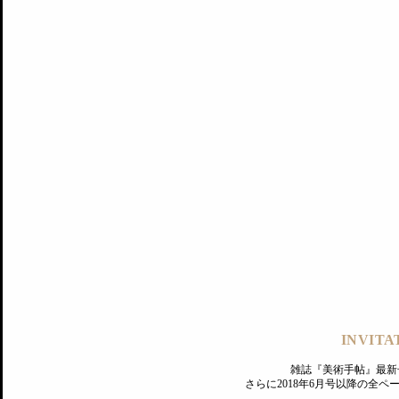
記事にもどる
編集部
INVITA
PREMIUM
ログイン
雑誌『美術手帖』最新
さらに2018年6月号以降の全
MAGAZINE
美術手帖ID会員登録