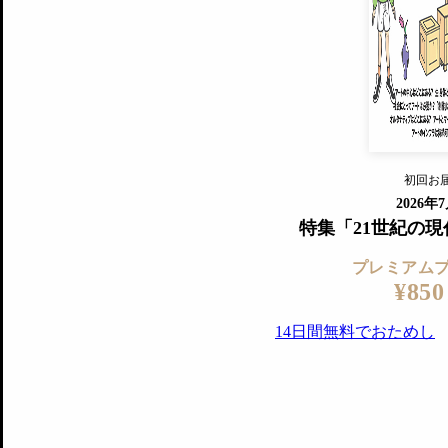
すでに会
『美術手帖』最新号を毎号お届け
ログ
2018年6月号以降の全号がウェブで
プレミアム会員の特典
14日間無料でお試し
プレミアムサービ
初回お
ログイ
2026年
特集「21世紀の
プレミアム
¥850
14日間無料でおためし