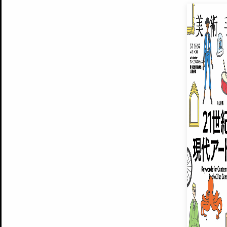
EXHIBITIONS
プレミアム会員登録
ARTISTS
美術手帖について
MUSEUMS / GALLERIES
運営からのお知らせ
無料会員
BACK NUMBER
よくある質問
®
ART WIKI
注目の記事をメールでお届け
お気に入り登録やマイページなど便
広告掲載について
スタッフ募集
個人情報保護方針
運営会社
お問い合わせ
新規登録
利用規約
INVITA
プレミアム会員
雑誌『美術手帖』最新
さらに2018年6月号以降の全
会員限定記事や雑誌アーカイブ記事
プレミアム
イベントご招待やプレゼント企画
¥850
14日間無料でお試し
© Culture Convenience Club Co.,Ltd. All Rights Reserved.
美術手帖はアートのポータルサイトです。当サイトの情報は編集部まで寄せられた情報に
14日間無料でおためし
基づいています。
プレミアムプラス会員