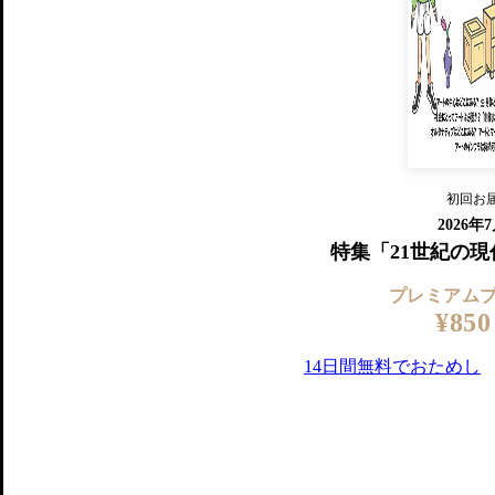
すでに会
『美術手帖』最新号を毎号お届け
ログ
2018年6月号以降の全号がウェブで
プレミアム会員の特典
14日間無料でお試し
プレミアムサービ
初回お
ログイ
2026年
特集「21世紀の
プレミアム
¥850
14日間無料でおためし