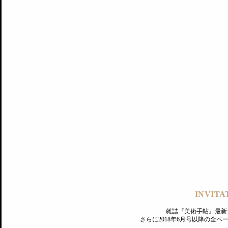
記事にもどる
編集部
INVITA
PREMIUM
ログイン
雑誌『美術手帖』最新
さらに2018年6月号以降の全
MAGAZINE
美術手帖ID会員登録