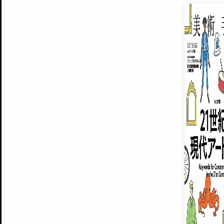
EXHIBITIONS
プレミアム会員登録
ARTISTS
美術手帖について
MUSEUMS / GALLERIES
運営からのお知らせ
無料会員
BACK NUMBER
よくある質問
®
ART WIKI
注目の記事をメールでお届け
お気に入り登録やマイページなど便
広告掲載について
スタッフ募集
個人情報保護方針
運営会社
お問い合わせ
新規登録
利用規約
INVITA
プレミアム会員
雑誌『美術手帖』最新
さらに2018年6月号以降の全
会員限定記事や雑誌アーカイブ記事
プレミアム
イベントご招待やプレゼント企画
¥850
14日間無料でお試し
© Culture Convenience Club Co.,Ltd. All Rights Reserved.
美術手帖はアートのポータルサイトです。当サイトの情報は編集部まで寄せられた情報に
14日間無料でおためし
基づいています。
プレミアムプラス会員