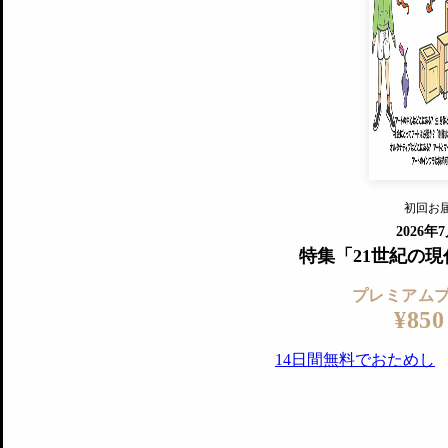
プレミアムプラス会員
すでに会
『美術手帖』最新号を毎号お届け
ログ
2018年6月号以降の全号がウェブで
プレミアム会員の特典
14日間無料でお試し
プレミアムサービ
初回お
ログイ
2026年
特集「21世紀の
プレミアム
¥850
14日間無料でおためし