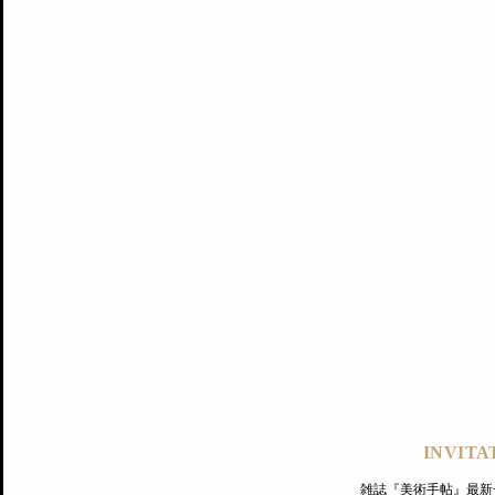
記事にもどる
編集部
INVITA
PREMIUM
ログイン
雑誌『美術手帖』最新