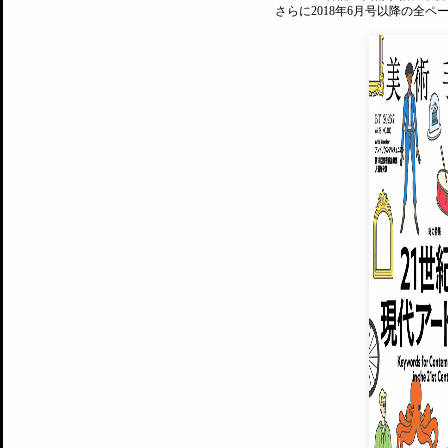
さらに2018年6月号以降の全
MAGAZINE
美術手帖ID会員登録
EXHIBITIONS
プレミアム会員登録
ARTISTS
美術手帖について
MUSEUMS / GALLERIES
運営からのお知らせ
無料会員
BACK NUMBER
よくある質問
®
ART WIKI
注目の記事をメールでお届け
お気に入り登録やマイページなど便
広告掲載について
スタッフ募集
個人情報保護方針
運営会社
お問い合わせ
新規登録
利用規約
INVITA
プレミアム会員
雑誌『美術手帖』最新
さらに2018年6月号以降の全
会員限定記事や雑誌アーカイブ記事
プレミアム
イベントご招待やプレゼント企画
¥850
14日間無料でお試し
© Culture Convenience Club Co.,Ltd. All Rights Reserved.
美術手帖はアートのポータルサイトです。当サイトの情報は編集部まで寄せられた情報に
14日間無料でおためし
基づいています。