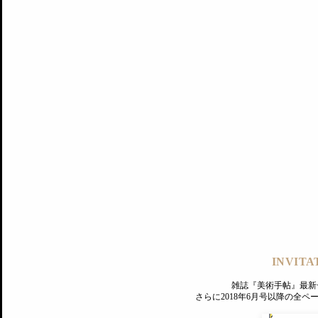
記事にもどる
編集部
INVITA
PREMIUM
ログイン
雑誌『美術手帖』最新
さらに2018年6月号以降の全
MAGAZINE
美術手帖ID会員登録