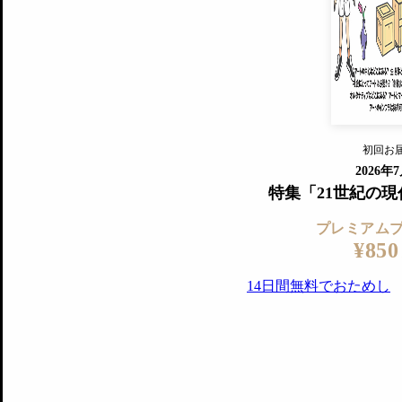
すでに会
『美術手帖』最新号を毎号お届け
ログ
2018年6月号以降の全号がウェブで
プレミアム会員の特典
14日間無料でお試し
プレミアムサービ
初回お
ログイ
2026年
特集「21世紀の
プレミアム
¥850
14日間無料でおためし