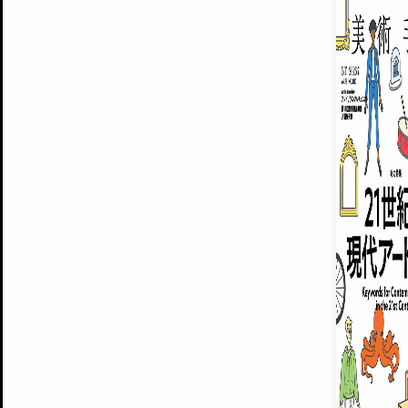
EXHIBITIONS
プレミアム会員登録
ARTISTS
美術手帖について
MUSEUMS / GALLERIES
運営からのお知らせ
無料会員
BACK NUMBER
よくある質問
®
ART WIKI
注目の記事をメールでお届け
お気に入り登録やマイページなど便
広告掲載について
スタッフ募集
個人情報保護方針
運営会社
お問い合わせ
新規登録
利用規約
INVITA
プレミアム会員
雑誌『美術手帖』最新
さらに2018年6月号以降の全
会員限定記事や雑誌アーカイブ記事
プレミアム
イベントご招待やプレゼント企画
¥850
14日間無料でお試し
© Culture Convenience Club Co.,Ltd. All Rights Reserved.
美術手帖はアートのポータルサイトです。当サイトの情報は編集部まで寄せられた情報に
14日間無料でおためし
基づいています。
プレミアムプラス会員