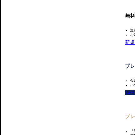
無
注
お
新規
プ
会
イ
14
プ
『