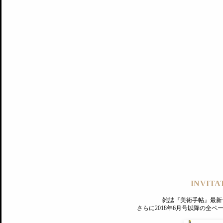
記事にもどる
編集部
INVITA
PREMIUM
ログイン
雑誌『美術手帖』最新
さらに2018年6月号以降の全
MAGAZINE
美術手帖ID会員登録