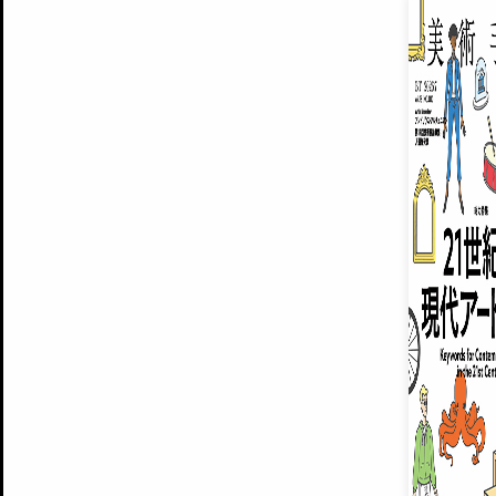
EXHIBITIONS
プレミアム会員登録
ARTISTS
美術手帖について
MUSEUMS / GALLERIES
運営からのお知らせ
無料会員
BACK NUMBER
よくある質問
®
ART WIKI
注目の記事をメールでお届け
お気に入り登録やマイページなど便
広告掲載について
スタッフ募集
個人情報保護方針
運営会社
お問い合わせ
新規登録
利用規約
INVITA
プレミアム会員
雑誌『美術手帖』最新
さらに2018年6月号以降の全
会員限定記事や雑誌アーカイブ記事
プレミアム
イベントご招待やプレゼント企画
¥850
14日間無料でお試し
© Culture Convenience Club Co.,Ltd. All Rights Reserved.
美術手帖はアートのポータルサイトです。当サイトの情報は編集部まで寄せられた情報に
14日間無料でおためし
基づいています。
プレミアムプラス会員