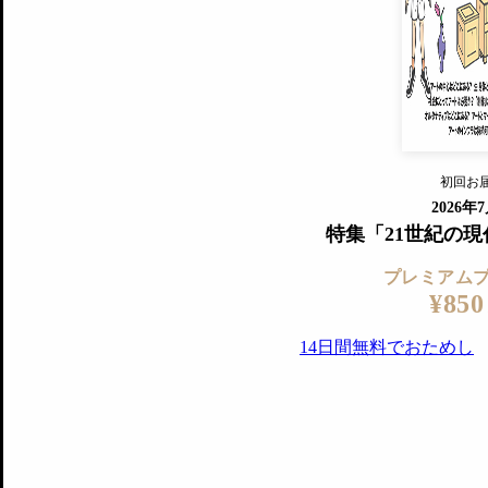
すでに会
『美術手帖』最新号を毎号お届け
ログ
2018年6月号以降の全号がウェブで
プレミアム会員の特典
14日間無料でお試し
プレミアムサービ
初回お
ログイ
2026年
特集「21世紀の
プレミアム
¥850
14日間無料でおためし