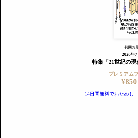
『美術手帖』最新号を毎号お届け
ログ
2018年6月号以降の全号がウェブで
プレミアム会員の特典
14日間無料でお試し
プレミアムサービ
初回お
ログイ
2026年
特集「21世紀の
プレミアム
¥850
14日間無料でおためし