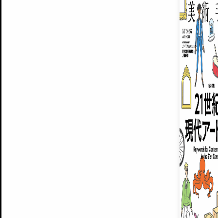
ARTISTS
美術手帖について
MUSEUMS / GALLERIES
運営からのお知らせ
無料会員
BACK NUMBER
よくある質問
®
ART WIKI
注目の記事をメールでお届け
お気に入り登録やマイページなど便
広告掲載について
スタッフ募集
個人情報保護方針
運営会社
お問い合わせ
新規登録
利用規約
INVITA
プレミアム会員
雑誌『美術手帖』最新
さらに2018年6月号以降の全
会員限定記事や雑誌アーカイブ記事
プレミアム
イベントご招待やプレゼント企画
¥850
14日間無料でお試し
© Culture Convenience Club Co.,Ltd. All Rights Reserved.
美術手帖はアートのポータルサイトです。当サイトの情報は編集部まで寄せられた情報に
14日間無料でおためし
基づいています。
プレミアムプラス会員
すでに会