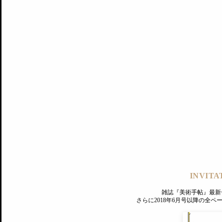
記事にもどる
編集部
INVITA
PREMIUM
ログイン
雑誌『美術手帖』最新
さらに2018年6月号以降の全
MAGAZINE
美術手帖ID会員登録
EXHIBITIONS
プレミアム会員登録