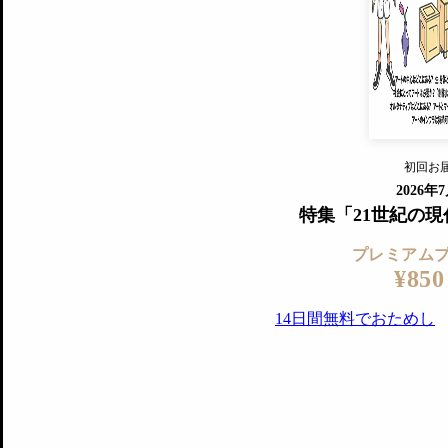
すでに会
『美術手帖』最新号を毎号お届け
ログ
2018年6月号以降の全号がウェブで
プレミアム会員の特典
14日間無料でお試し
プレミアムサービ
初回お
ログイ
2026年
特集「21世紀の
プレミアム
¥850
14日間無料でおためし