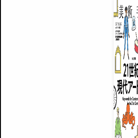
EXHIBITIONS
プレミアム会員登録
ARTISTS
美術手帖について
MUSEUMS / GALLERIES
運営からのお知らせ
無料会員
BACK NUMBER
よくある質問
®
ART WIKI
注目の記事をメールでお届け
お気に入り登録やマイページなど便
広告掲載について
スタッフ募集
個人情報保護方針
運営会社
お問い合わせ
新規登録
利用規約
INVITA
プレミアム会員
雑誌『美術手帖』最新
さらに2018年6月号以降の全
会員限定記事や雑誌アーカイブ記事
プレミアム
イベントご招待やプレゼント企画
¥850
14日間無料でお試し
© Culture Convenience Club Co.,Ltd. All Rights Reserved.
美術手帖はアートのポータルサイトです。当サイトの情報は編集部まで寄せられた情報に
14日間無料でおためし
基づいています。
プレミアムプラス会員