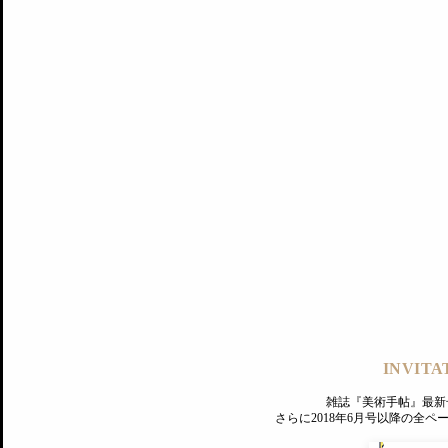
記事にもどる
編集部
INVITA
PREMIUM
ログイン
雑誌『美術手帖』最新
さらに2018年6月号以降の全
MAGAZINE
美術手帖ID会員登録