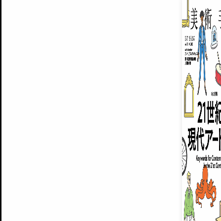
EXHIBITIONS
プレミアム会員登録
ARTISTS
美術手帖について
MUSEUMS / GALLERIES
運営からのお知らせ
無料会員
BACK NUMBER
よくある質問
®
ART WIKI
注目の記事をメールでお届け
お気に入り登録やマイページなど便
広告掲載について
スタッフ募集
個人情報保護方針
運営会社
お問い合わせ
新規登録
利用規約
INVITA
プレミアム会員
雑誌『美術手帖』最新
さらに2018年6月号以降の全
会員限定記事や雑誌アーカイブ記事
プレミアム
イベントご招待やプレゼント企画
¥850
14日間無料でお試し
© Culture Convenience Club Co.,Ltd. All Rights Reserved.
美術手帖はアートのポータルサイトです。当サイトの情報は編集部まで寄せられた情報に
14日間無料でおためし
基づいています。
プレミアムプラス会員