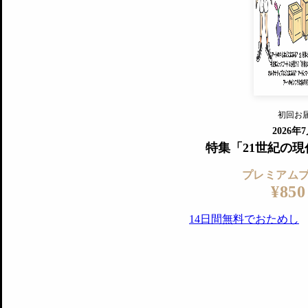
すでに会
『美術手帖』最新号を毎号お届け
ログ
2018年6月号以降の全号がウェブで
プレミアム会員の特典
14日間無料でお試し
プレミアムサービ
初回お
ログイ
2026年
特集「21世紀の
プレミアム
¥850
14日間無料でおためし