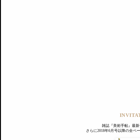
記事にもどる
編集部
INVITA
PREMIUM
ログイン
雑誌『美術手帖』最新
さらに2018年6月号以降の全
MAGAZINE
美術手帖ID会員登録