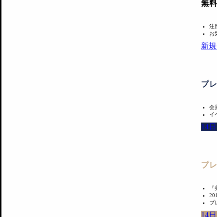
無
注
お
新規
プ
会
イ
14
プ
『
2
プ
14