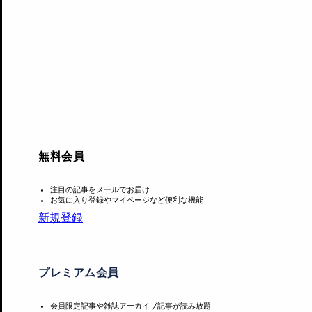
無料会員
注目の記事をメールでお届け
お気に入り登録やマイページなど便利な機能
その「LAND FES」が5月18日、東京都江東区の深川エリ
新規登録
山海塾舞踏手の松岡大が立ち上げ、ディレクションも手がけ
プロビゼーションを主体とした音楽フェスティバル「JAZZ
プレミアム会員
定型化された空間に押し込められたパフォーマンスの場を拡
会員限定記事や雑誌アーカイブ記事が読み放題