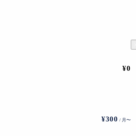
¥0
中村蓉
沼津といった街で開催。なかでも調布市仙川においては、イン
「即興の可能性を引き出せる場所は、日常の中にこそあるはず。
¥300
/ 月〜
その狙いを語る。