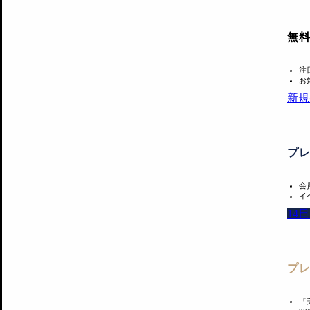
無
注
お
新規
プ
会
イ
14
プ
『