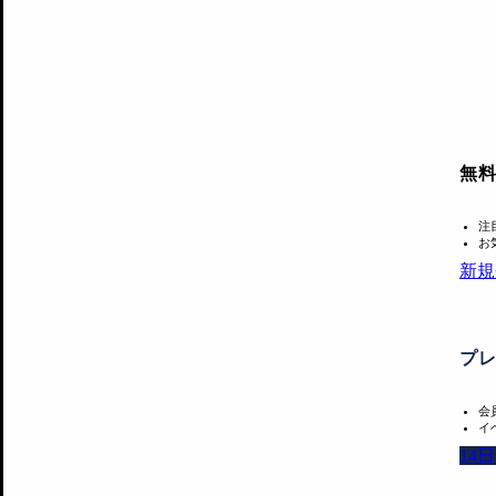
無
注
お
新規
プ
会
イ
14