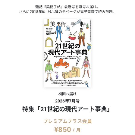
雑誌『美術手帖』最新号を毎号お届け。
さらに2018年6月号以降の全ページが電子書籍で読み放題。
、すべての子供たちが平等に知識を深めること
立場や格差によって消去法で選ばれた選択では
方を選ぶことのできる基盤づくりに少しでも貢
oles HQならびにThaddaeus Ropacが協
初回お届け
2026年7月号
特集「21世紀の現代アート事典」
プレミアムプラス会員
 銀座蔦
¥850
/ 月