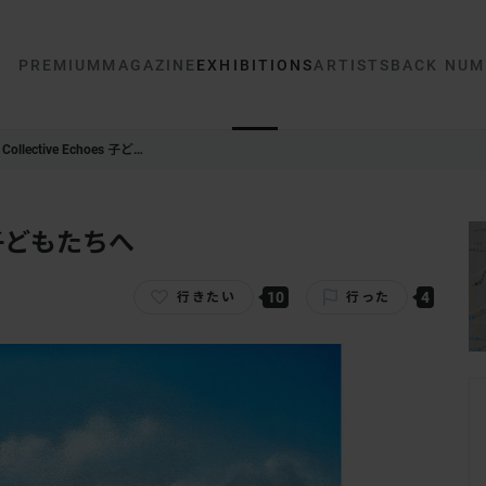
PREMIUM
MAGAZINE
EXHIBITIONS
ARTISTS
BACK NUM
Collective Echoes ⼦ど…
es ⼦どもたちへ
10
4
行きたい
行った