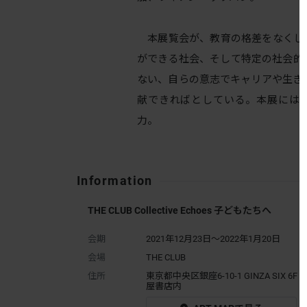
本展覧会が、教育の格差をなくし
ができる社会、そして特定の社会的
ない、自らの意志でキャリアや生き
献できればとしている。本展にはSadie C
力。
Information
THE CLUB Collective Echoes ⼦どもたちへ
会期
2021年12月23日～2022年1月20日
会場
THE CLUB
住所
東京都中央区銀座6-10-1 GINZA SIX 6F
屋書店内