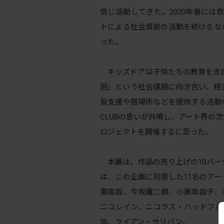
信じ活動してきた。2020年春には救済基金
トによる社会貢献の活動を続けるな
った。
キッズドアは子供たちの教育を支援
困」という社会課題に向き合い、経
習支援や居場所などを提供する活動
CLUBの思いが共鳴し、アート界の
ロジェクトを開催するに至った。
本展は、作品の売り上げの10パー
は、この企画に同意した11名のア
瀬直哉、今坂庸⼆朗、⼩瀬真由⼦、
ニコレイン、ニコラス・ハットフル
加、ライアン・サリバン。