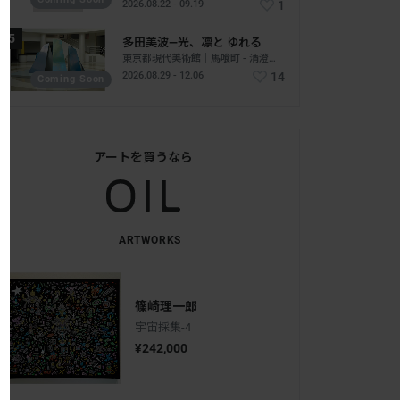
2026.08.22 - 09.19
1
多田美波―光、凛と ゆれる
東京都現代美術館｜馬喰町 - 清澄白河｜東京
2026.08.29 - 12.06
14
Coming Soon
アートを買うなら
ARTWORKS
篠崎理一郎
宇宙採集-4
¥242,000