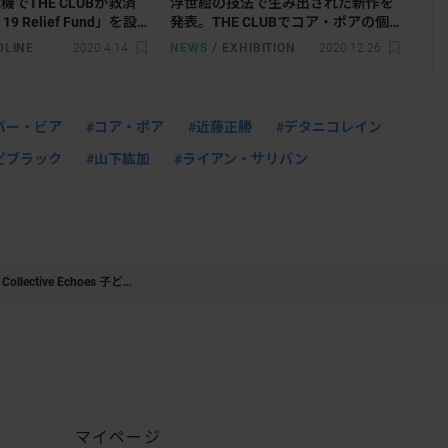
でTHE CLUBが救済
浮世絵の技法で生み出された新作を
19 Relief Fund」を設
発表。THE CLUBでコア・ポアの個
なき医師団」に寄付へ
展「Fallow（休閑）」がスタート
DLINE
2020.4.14
NEWS
/
EXHIBITION
2020.12.26
バー・ビア
#コア・ポア
#近藤正勝
#デタニコレイン
ピブラック
#山下紘加
#ライアン・サリバン
Collective Echoes ⼦ど…
マイページ