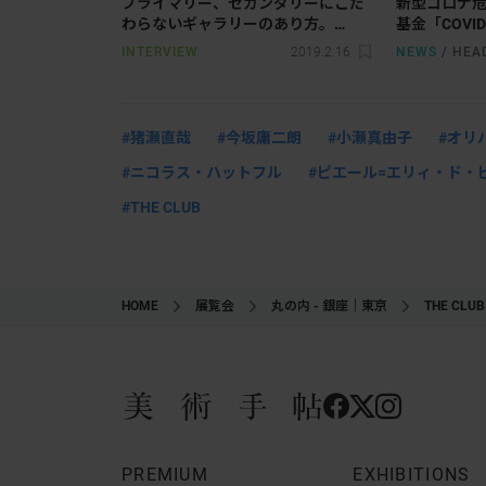
プライマリー、セカンダリーにこだ
新型コロナ危機
わらないギャラリーのあり方。
基金「COVID 
「THE CLUB」 山下有佳子インタビ
立。「国境
INTERVIEW
2019.2.16
NEWS
/
HEA
ュー
#猪瀬直哉
#今坂庸⼆朗
#小瀬真由子
#オリ
#ニコラス・ハットフル
#ピエール=エリィ・ド・
#THE CLUB
HOME
展覧会
丸の内 - 銀座｜東京
THE CLUB 
PREMIUM
EXHIBITIONS