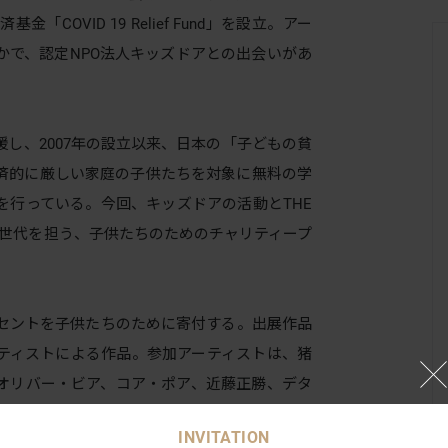
「COVID 19 Relief Fund」を設立。アー
かで、認定NPO法人キッズドアとの出会いがあ
し、2007年の設立以来、日本の「子どもの貧
済的に厳しい家庭の子供たちを対象に無料の学
を行っている。今回、キッズドアの活動とTHE
次世代を担う、子供たちのためのチャリティープ
セントを子供たちのために寄付する。出展作品
ーティストによる作品。参加アーティストは、猪
オリバー・ビア、コア・ポア、近藤正勝、デタ
、ピエール=エリィ・ド・ピブラック、⼭下紘
INVITATION