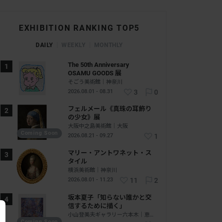
EXHIBITION RANKING TOP5
DAILY
WEEKLY
MONTHLY
The 50th Anniversary
OSAMU GOODS 展
そごう美術館｜神奈川
2026.08.01 - 08.31
3
0
フェルメール《真珠の耳飾り
の少女》展
大阪中之島美術館｜大阪
Coming Soon
2026.08.21 - 09.27
1
マリー・アントワネット・ス
タイル
横浜美術館｜神奈川
2026.08.01 - 11.23
11
2
坂本夏子「知らない誰かと交
信するために描く」
小山登美夫ギャラリー六本木｜恵比寿 - 六本木｜東京
Coming Soon