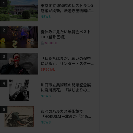
東京国立博物館のレストラン3
店舗が刷新。法隆寺宝物館に
は「鮨会席 おく乃」がオープ
NEWS
ン
夏休みに見たい展覧会ベスト
10（首都圏編）
INSIGHT
「私たちはまだ、戦いの途中
にいる」。リンダー・スター
リングが語る、表現と抵抗の
SPECIAL
50年
川口市立美術館の開館記念展
今坂庸⼆朗 Shad
に蜷川実花。「はじまりの
光」で創作の原点をたどる
NEWS
あべのハルカス美術館で
「HOKUSAI ―北斎が『北斎』
だった時代―」が来年開催。
NEWS
「北斎」を名乗った時代の活
躍にせまる