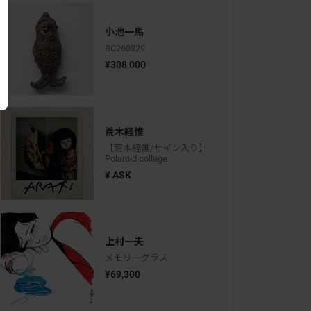
小池一馬
BC260329
¥308,000
荒木経惟
【荒木経惟/サイン入り】
Polaroid collage
¥ ASK
上村一夫
メモリーグラス
¥69,300