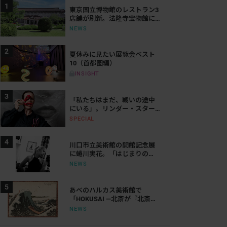
東京国立博物館のレストラン3
店舗が刷新。法隆寺宝物館に
は「鮨会席 おく乃」がオープ
NEWS
ン
夏休みに見たい展覧会ベスト
10（首都圏編）
INSIGHT
「私たちはまだ、戦いの途中
にいる」。リンダー・スター
リングが語る、表現と抵抗の
SPECIAL
50年
川口市立美術館の開館記念展
に蜷川実花。「はじまりの
光」で創作の原点をたどる
NEWS
あべのハルカス美術館で
「HOKUSAI ―北斎が『北斎』
だった時代―」が来年開催。
NEWS
「北斎」を名乗った時代の活
躍にせまる