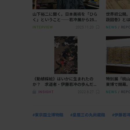
山下裕二に聞く。日本美術を「ひら
世界初公開
く」ということ──若冲展から25
蔬図巻》と
年、そしてこれから
INTERVIEW
2025.11.20
NEWS
/
REP
《動植綵絵》はいかに生まれたの
特別展「桃山
か？ 求道者・伊藤若冲の歩んだ道
東博で開幕
のり
革を名品と
INSIGHT
2022.8.27
NEWS
/
REP
#東京国立博物館
#皇居三の丸尚蔵館
#伊藤若