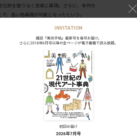
文化財を限りなく忠実に再現。さらに、本作の
とで、高い色再現が可能となったという。
INVITATION
、1926年の原本展示以来100年ぶり。会期
雑誌『美術手帖』最新号を毎号お届け。
されるほか、2023年度に本プロジェクトで制作
さらに2018年6月号以降の全ページが電子書籍で読み放題。
徳筆）の高精細複製品も併せて展示している。
子図
26年5
初回お届け
2026年7月号