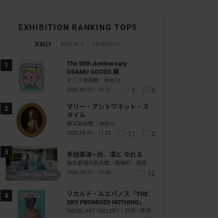
EXHIBITION RANKING TOP5
DAILY
WEEKLY
MONTHLY
The 50th Anniversary
OSAMU GOODS 展
そごう美術館｜神奈川
2026.08.01 - 08.31
2
0
マリー・アントワネット・ス
タイル
横浜美術館｜神奈川
2026.08.01 - 11.23
11
2
多田美波―光、凛と ゆれる
東京都現代美術館｜馬喰町 - 清澄白河｜東京
2026.08.29 - 12.06
12
Coming Soon
リカルド・ルエバノス「THE
SKY PROMISED NOTHING」
DIESEL ART GALLERY｜渋谷 - 表参道｜東京