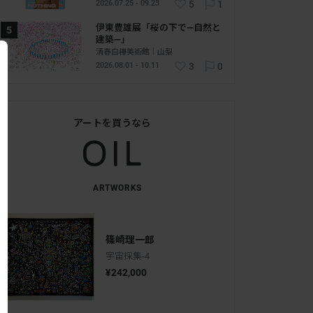
2026.07.25 - 09.23
5
1
伊東豊雄展「桜の下で―自然と
建築―」
清春白樺美術館｜山梨
2026.08.01 - 10.11
3
0
アートを買うなら
ARTWORKS
篠崎理一郎
宇宙採集-4
¥242,000