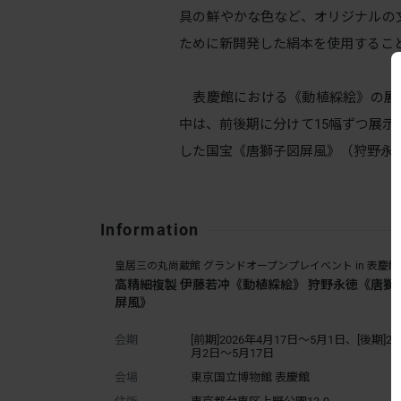
具の鮮やかな色など、オリジナルの
ために新開発した絹本を使用するこ
表慶館における《動植綵絵》の展示は
中は、前後期に分けて15幅ずつ展示
した国宝《唐獅子図屏風》（狩野永
Information
皇居三の丸尚蔵館 グランドオープンプレイベント in 表慶館
高精細複製 伊藤若冲《動植綵絵》 狩野永徳《唐獅
屏風》
会期
[前期]2026年4月17日～5月1日、[後期]20
月2日～5月17日
会場
東京国立博物館 表慶館