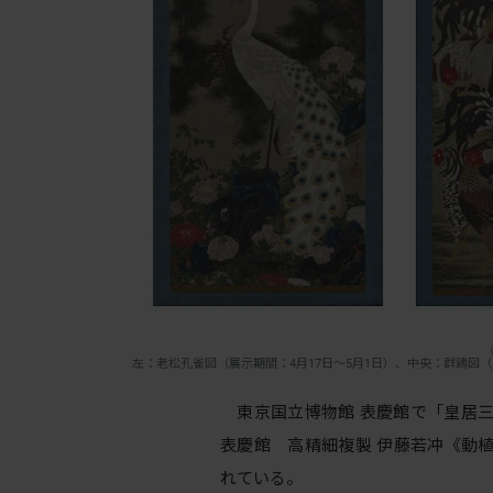
左：老松孔雀図（展示期間：4月17日～5月1日）、中央：群鶏図（
東京国立博物館 表慶館で「皇居三の
表慶館 高精細複製 伊藤若冲《動
れている。