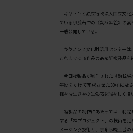
キヤノンと独立行政法人国立文化
ている伊藤若冲の《動植綵絵》の高
一般公開している。
キヤノンと文化財活用センターは、2
これまでに18作品の高精細複製品を
今回複製品が制作された《動植綵絵
年間をかけて完成させた30幅に及
様々な生き物の生命感を瑞々しく描
複製品の制作にあたっては、特定
する「綴プロジェクト」の技術を活
メージング技術と、京都伝統工芸の