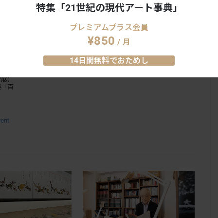
特集「21世紀の現代アート事典」
プレミアムプラス会員
¥850
/ 月
5月5
14日間無料でおためし
常展）
展「百
vent