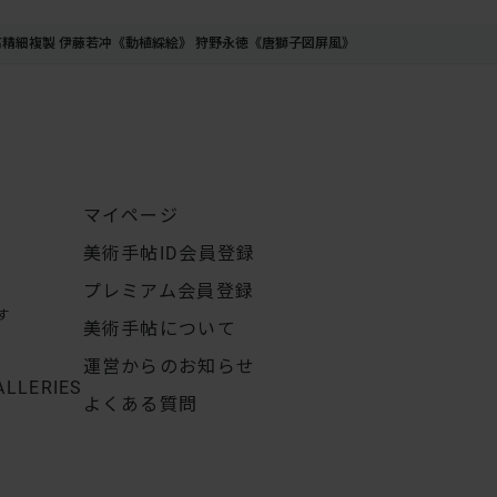
高精細複製 伊藤若冲《動植綵絵》 狩野永徳《唐獅子図屏風》
マイページ
美術手帖ID会員登録
プレミアム会員登録
す
美術手帖について
運営からのお知らせ
ALLERIES
よくある質問