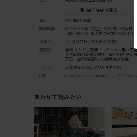
住所
東京都台東区上野公園13-9
ART MAPで見る
電話
050-5541-8600
開館時間
09:30～17:00（金土・5月3日・5月4日・
日は〜20:00）※入館は閉館30分前まで
休館日
月（4月27日・5月4日は開館）
観覧料
無料 ※ただし東博コレクション展（平
または前田育徳会創立百周年記念 特別
万石！加賀前田家」の観覧券が必要
アクセス
JR上野駅公園口より徒歩約10分
URL
https://pr-shozokan.nich.go.jp/2026pre-e
あわせて読みたい