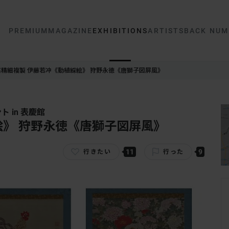
PREMIUM
MAGAZINE
EXHIBITIONS
ARTISTS
BACK NUM
高精細複製 伊藤若冲《動植綵絵》 狩野永徳《唐獅子図屏風》
 in 表慶館
絵》 狩野永徳《唐獅子図屏風》
11
9
行きたい
行った