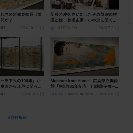
。若冲の新発見絵巻《果
伊藤若冲を見いだしたその慧眼の根
は何か？
源とは。美術史家・小林忠に聞くジ
ョー・プライスの思い出
ORT
2024.10.11
INTERVIEW
2023.7.2
－天下人の100年」が
Museum from Home：広島県立美術
。室町から江戸に至る変
館「生誕135年記念 川端龍子展―
ともにたどる
衝撃の日本画」
ORT
2020.10.9
SERIES
/
Museum from Home
2020.5.6
冲
#狩野永徳