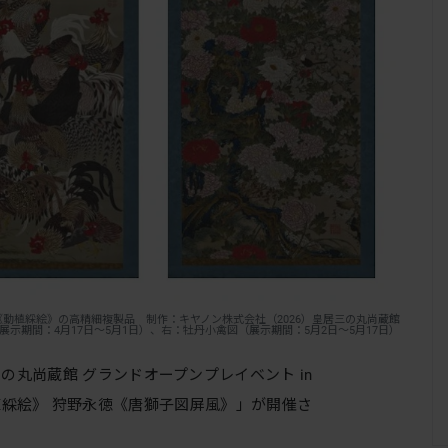
《動植綵絵》の高精細複製品 制作：キヤノン株式会社（2026）皇居三の丸尚蔵館
展示期間：4月17日～5月1日）、右：牡丹小禽図（展示期間：5月2日～5月17日）
丸尚蔵館 グランドオープンプレイベント in
植綵絵》 狩野永徳《唐獅子図屏風》」が開催さ