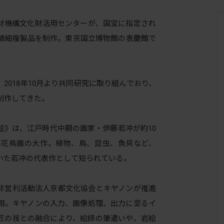
財機構文化財活用センターが、国宝に指定され
精細複製品を制作。東京国立博物館の表慶館で
018年10月より共同研究に取り組んでおり、
制作してきた。
》は、江戸時代中期の画家・伊藤若冲が約10
ぶ花鳥画の大作。植物、鳥、昆虫、魚貝など、
いた若冲の代表作として知られている。
非営利活動法人京都文化協会とキヤノンが推進
用。キヤノンの入力、画像処理、出力に至るイ
匠の技との融合により、絵師の筆遣いや、岩絵