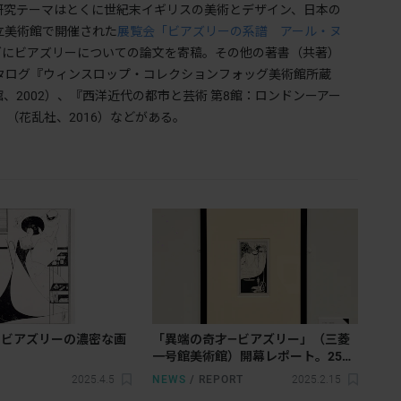
研究テーマはとくに世紀末イギリスの美術とデザイン、日本の
立美術館で開催された
展覧会「ビアズリーの系譜 アール・ヌ
グにビアズリーについての論文を寄稿。その他の著書（共著）
カタログ『ウィンスロップ・コレクションフォッグ美術館所蔵
、2002）、『西洋近代の都市と芸術 第8館：ロンドンーアー
g』（花乱社、2016）などがある。
・ビアズリーの濃密な画
「異端の奇才―ビアズリー」（三菱
る
一号館美術館）開幕レポート。25年
の生涯で1000点以上の作品を残した
2025.4.5
NEWS
/
REPORT
2025.2.15
才を見る