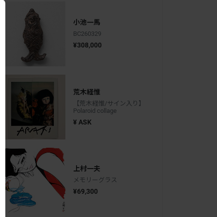
小池一馬
BC260329
¥308,000
荒木経惟
【荒木経惟/サイン入り】
Polaroid collage
¥ ASK
上村一夫
メモリーグラス
¥69,300