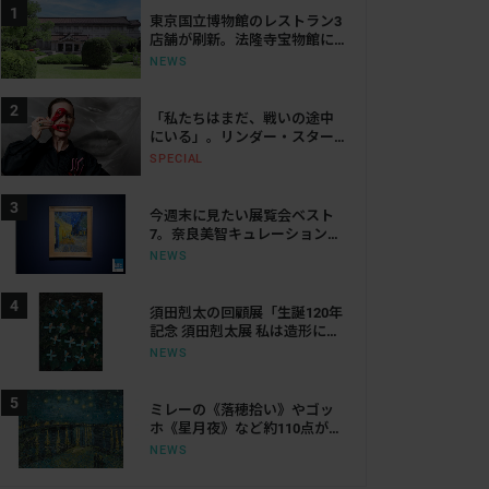
東京国立博物館のレストラン3
店舗が刷新。法隆寺宝物館に
は「鮨会席 おく乃」がオープ
NEWS
ン
「私たちはまだ、戦いの途中
にいる」。リンダー・スター
リングが語る、表現と抵抗の
SPECIAL
50年
今週末に見たい展覧会ベスト
7。奈良美智キュレーション展
から大ゴッホ展、ボッティチ
NEWS
ェリまで
須田剋太の回顧展「生誕120年
記念 須田剋太展 私は造形にな
りたい！」。大阪の江之子島
NEWS
文化芸術創造センターで開催
ミレーの《落穂拾い》やゴッ
ホ《星月夜》など約110点が集
結。東京都美術館で「オルセ
NEWS
ー美術館所蔵 いまを生きる
歓び」が開催へ