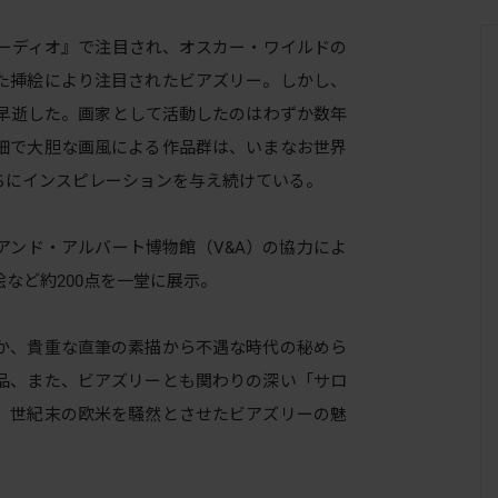
ューディオ』で注目され、オスカー・ワイルドの
た挿絵により注目されたビアズリー。しかし、
で早逝した。画家として活動したのはわずか数年
細で大胆な画風による作品群は、いまなお世界
ちにインスピレーションを与え続けている。
ンド・アルバート博物館（V&A）の協力によ
など約200点を一堂に展示。
か、貴重な直筆の素描から不遇な時代の秘めら
品、また、ビアズリーとも関わりの深い「サロ
、世紀末の欧米を騒然とさせたビアズリーの魅