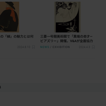
クの「線」の魅力とは何
三菱一号館美術館で「異端の奇才―
ビアズリー」開催。V&Aが全面協力
2024.8.10
NEWS
/
EXHIBITION
2024.4.3
展