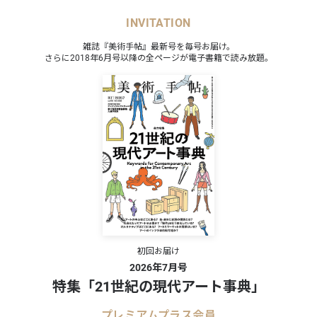
INVITATION
雑誌『美術手帖』最新号を毎号お届け。
さらに2018年6月号以降の全ページが電子書籍で読み放題。
3日、8月17日）各日14:00〜14:30
23日）各日14:00〜14:20
初回お届け
2026年7月号
特集「21世紀の現代アート事典」
賀春江（全6回）」
した6回の連続講座。今年度、同館では若くして世を去った3
プレミアムプラス会員