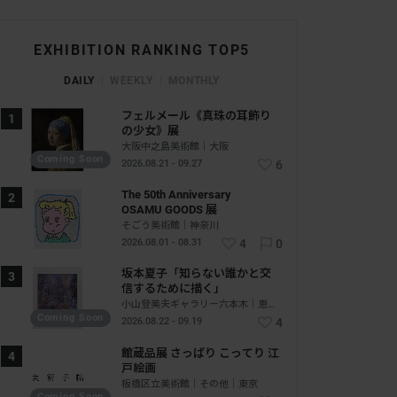
EXHIBITION RANKING TOP5
DAILY
WEEKLY
MONTHLY
フェルメール《真珠の耳飾り
の少女》展
大阪中之島美術館｜大阪
Coming Soon
2026.08.21 - 09.27
6
The 50th Anniversary
OSAMU GOODS 展
そごう美術館｜神奈川
2026.08.01 - 08.31
4
0
坂本夏子「知らない誰かと交
信するために描く」
小山登美夫ギャラリー六本木｜恵比寿 - 六本木｜東京
Coming Soon
2026.08.22 - 09.19
4
館蔵品展 さっぱり こってり 江
戸絵画
板橋区立美術館｜その他｜東京
Coming Soon