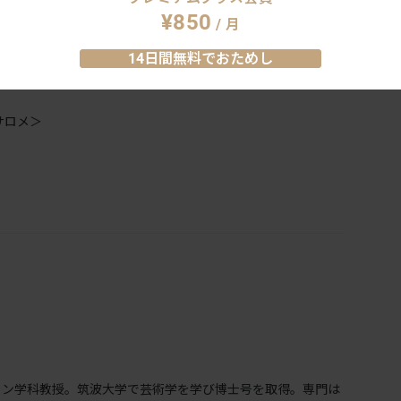
春江の展覧会を開催。同作家たちは、1870年代、1880年
¥850
/ 月
作品を残した。これを機に、3つの展覧会を通して「時代を描
14日間無料でおためし
切りとなる「ビアズリー」展では、19世紀末を駆け抜けた画
「サロメ」の謎に迫る講座を行う。
サロメ＞
イン学科教授。筑波大学で芸術学を学び博士号を取得。専門は