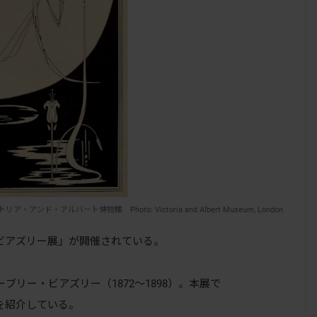
アルバート博物館 Photo: Victoria and Albert Museum, London
アズリー展」が開催されている。
リー・ビアズリー（1872〜1898）。本展で
を紹介している。