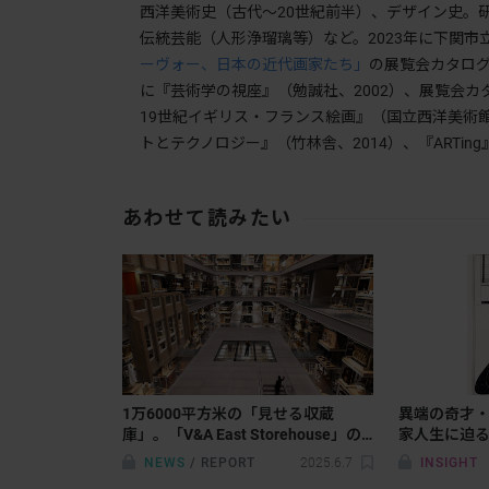
西洋美術史（古代〜20世紀前半）、デザイン史。
伝統芸能（人形浄瑠璃等）など。2023年に下関市
ーヴォー、日本の近代画家たち」
の展覧会カタロ
に『芸術学の視座』（勉誠社、2002）、展覧会
19世紀イギリス・フランス絵画』（国立西洋美術館
トとテクノロジー』（竹林舎、2014）、『ARTin
あわせて読みたい
1万6000平方米の「見せる収蔵
異端の奇才
庫」。「V&A East Storehouse」の
家人生に迫
全貌に迫る
NEWS
/
REPORT
2025.6.7
INSIGHT