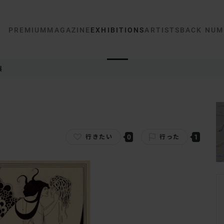
PREMIUM
MAGAZINE
EXHIBITIONS
ARTISTS
BACK NUM
展
0
1
行きたい
行った