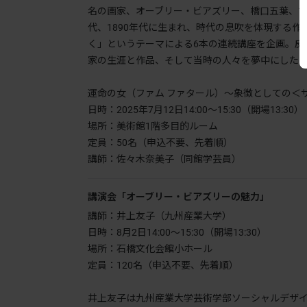
名の画家、オーブリー・ビアズリー、橋口五葉、古賀
代、1890年代に生まれ、時代の息吹を体現する
く」というテーマによる6本の連続講座を企画。皮
家の生涯と作品、そして当時の人々を夢中にした
運命の女（ファム ファタール）〜象徴としての＜
日時：2025年7月12日14:00〜15:30（開場13:30）
場所：美術館1階多目的ルーム
定員：50名（申込不要、先着順）
講師：佐々木奈美子（同館学芸員）
講演会「オーブリー・ビアズリーの魅力」
講師：井上友子（九州産業大学）
日時：8月2日14:00〜15:30（開場13:30）
場所：石橋文化会館小ホール
定員：120名（申込不要、先着順）
井上友子は九州産業大学芸術学部ソーシャルデザ