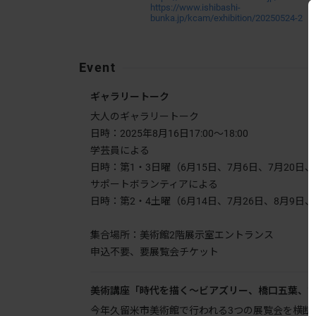
https://www.ishibashi-
bunka.jp/kcam/exhibition/20250524-2
Event
ギャラリートーク
大人のギャラリートーク
日時：2025年8月16日17:00〜18:00
学芸員による
日時：第1・3日曜（6月15日、7月6日、7月20日、8月
サポートボランティアによる
日時：第2・4土曜（6月14日、7月26日、8月9日、8月
集合場所：美術館2階展示室エントランス
申込不要、要展覧会チケット
美術講座「時代を描く〜ビアズリー、橋口五葉、古
今年久留米市美術館で行われる3つの展覧会を横断