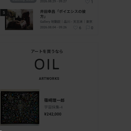
2026.08.29 - 09.27
1
井田幸昌「ポイエシスの彼
方」
Gallery 地動説｜品川 - 天王洲｜東京
2026.08.04 - 09.26
6
0
アートを買うなら
ARTWORKS
篠崎理一郎
宇宙採集-4
¥242,000