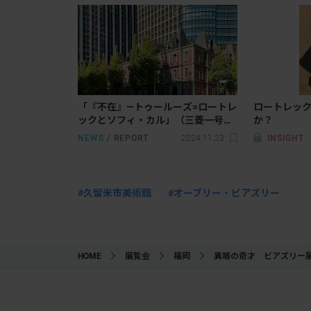
「『不在』―トゥールーズ=ロートレ
ロートレッ
ックとソフィ・カル」（三菱一号館
か？
美術館）開幕レポート
NEWS
/
REPORT
2024.11.23
INSIGHT
#久留米市美術館
#オーブリー・ビアズリー
HOME
展覧会
福岡
異端の奇才 ビアズリー