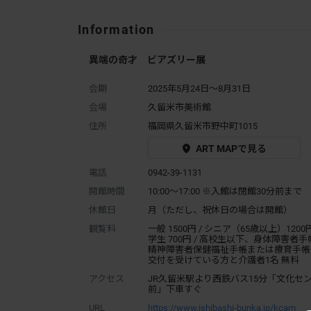
Information
異端の奇才 ビアズリー展
会期
2025年5月24日～8月31日
会場
久留米市美術館
住所
福岡県久留米市野中町1015
ART MAPで見る
電話
0942-39-1131
開館時間
10:00～17:00 ※入館は閉館30分前まで
休館日
月（ただし、祝休日の場合は開館）
観覧料
一般 1500円 / シニア（65歳以上）1200円
学生 700円 / 高校生以下、身体障害者手
精神障害者保健福祉手帳または療育手帳
交付を受けている方と介護者1名 無料
アクセス
JR久留米駅より西鉄バス15分「文化セ
前」下車すぐ
URL
https://www.ishibashi-bunka.jp/kcam