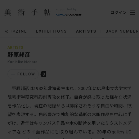
ログイン
MAGAZINE
EXHIBITIONS
ARTISTS
BACK NUMBER
ARTISTS
野原邦彦
Kunihiko Nohara
0
FOLLOW
野原邦彦は1982年北海道生まれ。2007年に広島市立大学大学
院芸術学研究科彫刻専攻を修了。自身が感じ取った様々な状況
を作品化し、現在の記憶からは排除されそうな自由や時間、欲
望を表現する。色彩豊かで独創的な造形の木彫作品を中心に手
がけ、近年はキャンバス作品や木の断片を用いたミクストメデ
ィアなどの平面作品にも取り組んでいる。20年のgallery UG