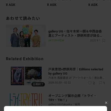
¥ ASK
¥ ASK
¥ ASK
あわせて読みたい
gallery UG・佐々木栄一朗＆中西由香
里とアーティスト・野原邦彦が語る、
アーティストと成長するギャラリーの
INTERVIEW
2020.9.1
新たな挑戦
Related Exhibition
戸泉恵徳×野原邦彦｜Editions selected
by gallery UG
六本木 蔦屋書店 2F アートウォール｜恵比寿 - 六本木｜東京
2026.02.03 - 02.22
2
1
会期終了
オープニング展示企画「トライ・
TRY・TRI！」
gallery UG Fukuoka｜福岡
2025.08.29 - 09.14
0
0
会期終了