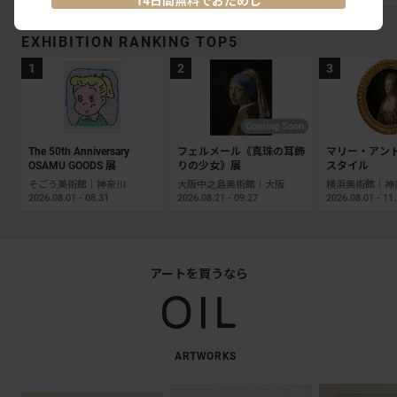
14日間無料でおためし
EXHIBITION RANKING TOP5
Coming Soon
The 50th Anniversary
フェルメール《真珠の耳飾
マリー・アン
OSAMU GOODS 展
りの少女》展
スタイル
そごう美術館｜神奈川
大阪中之島美術館｜大阪
横浜美術館｜神
2026.08.01 - 08.31
2026.08.21 - 09.27
2026.08.01 - 11
アートを買うなら
ARTWORKS