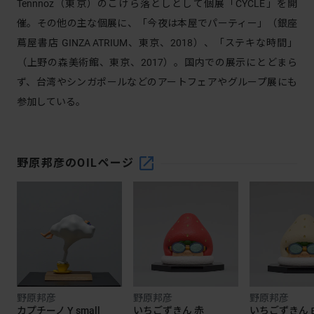
Tennnoz（東京）のこけら落としとして個展「CYCLE」を開
催。その他の主な個展に、「今夜は本屋でパーティー」（銀座
蔦屋書店 GINZA ATRIUM、東京、2018）、「ステキな時間」
（上野の森美術館、東京、2017）。国内での展示にとどまら
ず、台湾やシンガポールなどのアートフェアやグループ展にも
参加している。
野原邦彦
のOILページ
野原邦彦
野原邦彦
野原邦彦
カプチーノ Y small
いちごずきん 赤
いちごずきん 