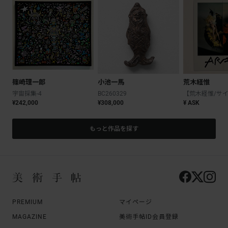
篠崎理一郎
小池一馬
荒木経惟
宇宙採集-4
BC260329
¥242,000
¥308,000
¥ ASK
もっと作品を探す
PREMIUM
マイページ
MAGAZINE
美術手帖ID会員登録