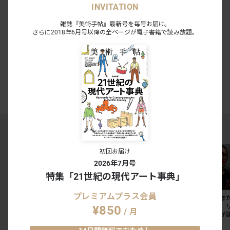
INVITATION
OIL by 美術手帖 5th anniversary
雑誌『美術手帖』最新号を毎号お届け。
Vol.2 OIL SELECTION
さらに2018年6月号以降の全ページが電子書籍で読み放題。
六本木 蔦屋書店｜恵比寿 - 六本木｜東京
2024.10.12 - 11.06
2
0
会期終了
#野原邦彦
MAGAZINE RANKING TOP5
初回お届け
2026年7月号
特集「21世紀の現代アート事典」
プレミアムプラス会員
東京国立博物館のレストラ
夏休みに見たい展覧会ベス
「私たちはま
ン3店舗が刷新。法隆寺宝
ト10（首都圏編）
中にいる」。
¥850
/ 月
物館には「鮨会席 おく
ターリングが
乃」がオープン
抵抗の50年
NEWS
SPECIAL
INSIGHT