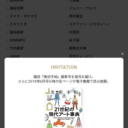
田中紗樹
江頭誠
垂谷知明
ジュリー・ウルフ
デイナ・タナマチ
野村康生
エキソニモ
ステファン・パラディーノ
飯沼英樹
内田涼
DIGRAPH
金子英
竹内義郎
都築まゆ美
cobird
鈴木ひょっとこ
髙橋銑
Yusuke Ochiai
INVITATION
髙橋健太
加藤崇亮
雑誌『美術手帖』最新号を毎号お届け。
松平莉奈
スズキエイミ
さらに2018年6月号以降の全ページが電子書籍で読み放題。
MONA SUGATA
重田佑介
岩崎広大
Exhibition
岩崎広大、田中嵐「Latent」