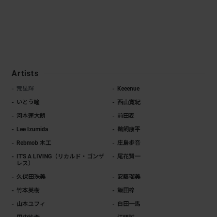
Artists
荒星輝
Keeenue
いとう瞳
西山寛紀
河本蓮大朗
前田麦
Lee Izumida
鵜飼康平
Rebmob 木工
庄島歩音
IT'S A LIVING（リカルド・ゴンザ
尾花賢一
レス）
久保田珠美
安藤瑠美
竹本英樹
飯田梓
山本ユフィ
白田一馬