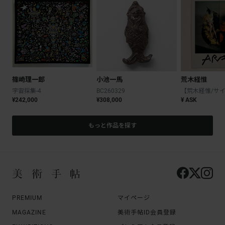
篠崎理一郎
小池一馬
荒木経惟
宇宙採集-4
BC260329
¥242,000
¥308,000
¥ ASK
もっと作品を探す
PREMIUM
マイページ
MAGAZINE
美術手帖ID会員登録