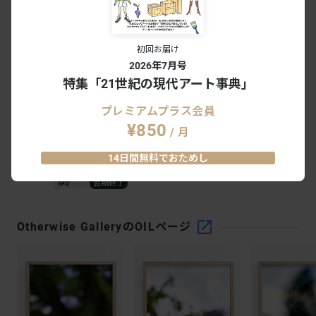
Otherwise Gallery｜渋谷 - 表参道｜東京
2026.08.07 - 09.12
5
0
初回お届け
2026年7月号
重田佑介 個展「連続と非連続の汀で｜
Continuous and Discontinuous of
特集「21世紀の現代アート事典」
Migiwa」
Otherwise Gallery｜渋谷 - 表参道｜東京
2026.06.19 - 07.25
4
0
会期終了
プレミアムプラス会員
¥850
/ 月
内田涼「Tide pool」
14日間無料でおためし
Otherwise Gallery｜渋谷 - 表参道｜東京
2026.05.01 - 06.06
1
0
会期終了
Otherwise Gallery
のOILページ