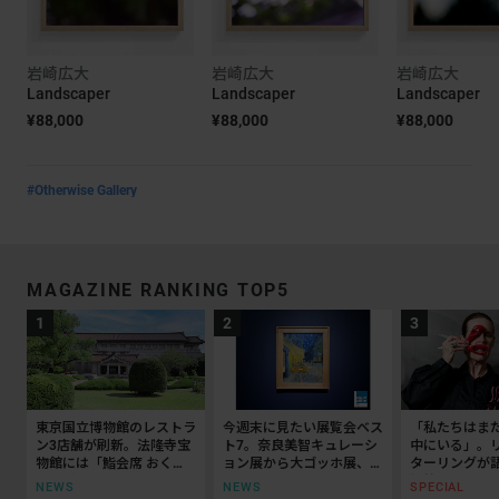
岩崎広大
岩崎広大
岩崎広大
Landscaper
Landscaper
Landscaper
¥88,000
¥88,000
¥88,000
#Otherwise Gallery
MAGAZINE RANKING TOP5
東京国立博物館のレストラ
今週末に見たい展覧会ベス
「私たちはま
ン3店舗が刷新。法隆寺宝
ト7。奈良美智キュレーシ
中にいる」。
物館には「鮨会席 おく
ョン展から大ゴッホ展、ボ
ターリングが
乃」がオープン
ッティチェリまで
抵抗の50年
NEWS
NEWS
SPECIAL