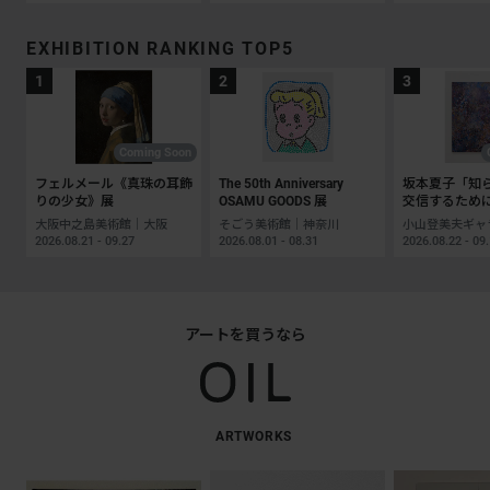
EXHIBITION RANKING TOP5
Coming Soon
フェルメール《真珠の耳飾
The 50th Anniversary
坂本夏子「知
りの少女》展
OSAMU GOODS 展
交信するため
大阪中之島美術館｜大阪
そごう美術館｜神奈川
2026.08.21 - 09.27
2026.08.01 - 08.31
2026.08.22 - 09
アートを買うなら
ARTWORKS