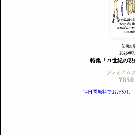
『美術手帖』最新号を毎号お届け
ログ
2018年6月号以降の全号がウェブで
プレミアム会員の特典
14日間無料でお試し
プレミアムサービ
初回お
ログイ
2026年
特集「21世紀の
プレミアム
¥850
14日間無料でおためし