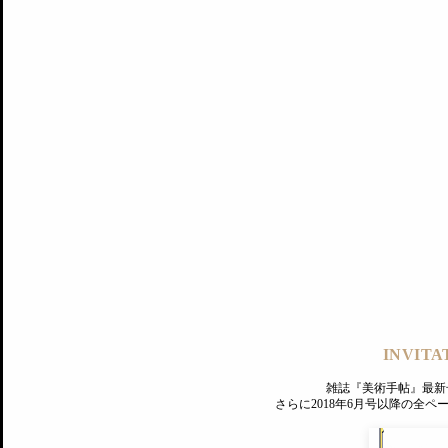
記事にもどる
編集部
INVITA
PREMIUM
ログイン
雑誌『美術手帖』最新
さらに2018年6月号以降の全
MAGAZINE
美術手帖ID会員登録
EXHIBITIONS
プレミアム会員登録