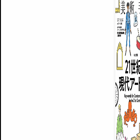
ARTISTS
美術手帖について
MUSEUMS / GALLERIES
運営からのお知らせ
無料会員
BACK NUMBER
よくある質問
®
ART WIKI
注目の記事をメールでお届け
お気に入り登録やマイページなど便
広告掲載について
スタッフ募集
個人情報保護方針
運営会社
お問い合わせ
新規登録
利用規約
INVITA
プレミアム会員
雑誌『美術手帖』最新
さらに2018年6月号以降の全
会員限定記事や雑誌アーカイブ記事
プレミアム
イベントご招待やプレゼント企画
¥850
14日間無料でお試し
© Culture Convenience Club Co.,Ltd. All Rights Reserved.
美術手帖はアートのポータルサイトです。当サイトの情報は編集部まで寄せられた情報に
14日間無料でおためし
基づいています。
プレミアムプラス会員
すでに会