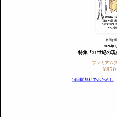
『美術手帖』最新号を毎号お届け
ログ
2018年6月号以降の全号がウェブで
プレミアム会員の特典
14日間無料でお試し
プレミアムサービ
初回お
ログイ
2026年
特集「21世紀の
プレミアム
¥850
14日間無料でおためし