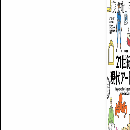
ARTISTS
美術手帖について
MUSEUMS / GALLERIES
運営からのお知らせ
無料会員
BACK NUMBER
よくある質問
®
ART WIKI
注目の記事をメールでお届け
お気に入り登録やマイページなど便
広告掲載について
スタッフ募集
個人情報保護方針
運営会社
お問い合わせ
新規登録
利用規約
INVITA
プレミアム会員
雑誌『美術手帖』最新
さらに2018年6月号以降の全
会員限定記事や雑誌アーカイブ記事
プレミアム
イベントご招待やプレゼント企画
¥850
14日間無料でお試し
© Culture Convenience Club Co.,Ltd. All Rights Reserved.
美術手帖はアートのポータルサイトです。当サイトの情報は編集部まで寄せられた情報に
14日間無料でおためし
基づいています。
プレミアムプラス会員
すでに会