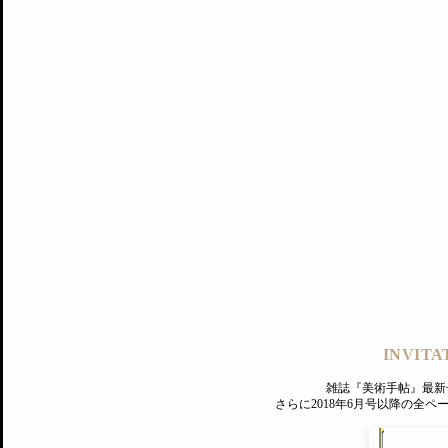
記事にもどる
編集部
INVITA
PREMIUM
ログイン
雑誌『美術手帖』最新
さらに2018年6月号以降の全
MAGAZINE
美術手帖ID会員登録
EXHIBITIONS
プレミアム会員登録