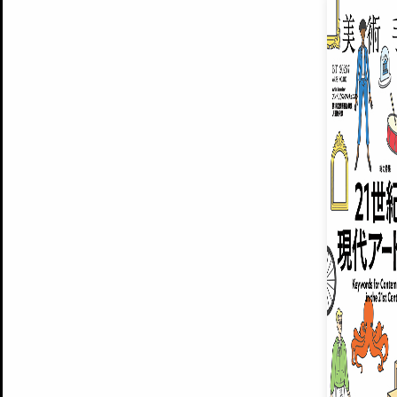
EXHIBITIONS
プレミアム会員登録
ARTISTS
美術手帖について
MUSEUMS / GALLERIES
運営からのお知らせ
無料会員
BACK NUMBER
よくある質問
®
ART WIKI
注目の記事をメールでお届け
お気に入り登録やマイページなど便
広告掲載について
スタッフ募集
個人情報保護方針
運営会社
お問い合わせ
新規登録
利用規約
INVITA
プレミアム会員
雑誌『美術手帖』最新
さらに2018年6月号以降の全
会員限定記事や雑誌アーカイブ記事
プレミアム
イベントご招待やプレゼント企画
¥850
14日間無料でお試し
© Culture Convenience Club Co.,Ltd. All Rights Reserved.
美術手帖はアートのポータルサイトです。当サイトの情報は編集部まで寄せられた情報に
14日間無料でおためし
基づいています。
プレミアムプラス会員