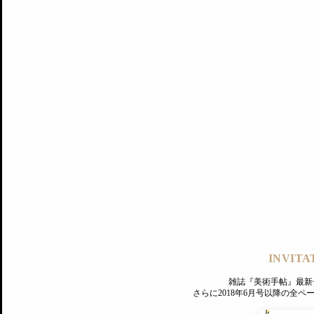
記事にもどる
編集部
INVITA
PREMIUM
ログイン
雑誌『美術手帖』最新
さらに2018年6月号以降の全
MAGAZINE
美術手帖ID会員登録