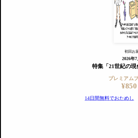
すでに会
『美術手帖』最新号を毎号お届け
ログ
2018年6月号以降の全号がウェブで
プレミアム会員の特典
14日間無料でお試し
プレミアムサービ
初回お
ログイ
2026年
特集「21世紀の
プレミアム
¥850
14日間無料でおためし