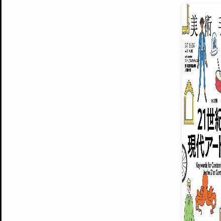
EXHIBITIONS
プレミアム会員登録
ARTISTS
美術手帖について
MUSEUMS / GALLERIES
運営からのお知らせ
無料会員
BACK NUMBER
よくある質問
®
ART WIKI
注目の記事をメールでお届け
お気に入り登録やマイページなど便
広告掲載について
スタッフ募集
個人情報保護方針
運営会社
お問い合わせ
新規登録
利用規約
INVITA
プレミアム会員
雑誌『美術手帖』最新
さらに2018年6月号以降の全
会員限定記事や雑誌アーカイブ記事
プレミアム
イベントご招待やプレゼント企画
¥850
14日間無料でお試し
© Culture Convenience Club Co.,Ltd. All Rights Reserved.
美術手帖はアートのポータルサイトです。当サイトの情報は編集部まで寄せられた情報に
14日間無料でおためし
基づいています。
プレミアムプラス会員