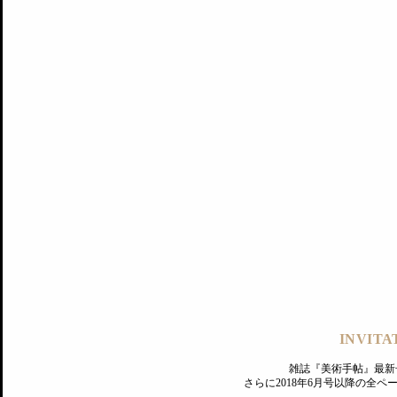
記事にもどる
編集部
INVITA
PREMIUM
ログイン
雑誌『美術手帖』最新
さらに2018年6月号以降の全
MAGAZINE
美術手帖ID会員登録