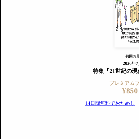
すでに会
『美術手帖』最新号を毎号お届け
ログ
2018年6月号以降の全号がウェブで
プレミアム会員の特典
14日間無料でお試し
プレミアムサービ
初回お
ログイ
2026年
特集「21世紀の
プレミアム
¥850
14日間無料でおためし