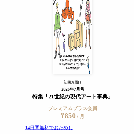
¥850
/ 月
14日間無料でおためし
すでに会員の方
ログイン
プレミアムサービスの詳細を見る
初回お届け
ログイン
2026年7月号
特集「21世紀の現代アート事典」
プレミアムプラス会員
¥850
/ 月
14日間無料でおためし