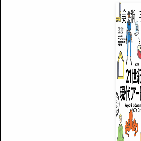
EXHIBITIONS
プレミアム会員登録
ARTISTS
美術手帖について
MUSEUMS / GALLERIES
運営からのお知らせ
無料会員
BACK NUMBER
よくある質問
®
ART WIKI
注目の記事をメールでお届け
お気に入り登録やマイページなど便
広告掲載について
スタッフ募集
個人情報保護方針
運営会社
お問い合わせ
新規登録
利用規約
INVITA
プレミアム会員
雑誌『美術手帖』最新
さらに2018年6月号以降の全
会員限定記事や雑誌アーカイブ記事
プレミアム
イベントご招待やプレゼント企画
¥850
14日間無料でお試し
© Culture Convenience Club Co.,Ltd. All Rights Reserved.
美術手帖はアートのポータルサイトです。当サイトの情報は編集部まで寄せられた情報に
14日間無料でおためし
基づいています。
プレミアムプラス会員