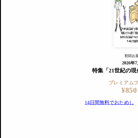
すでに会
『美術手帖』最新号を毎号お届け
ログ
2018年6月号以降の全号がウェブで
プレミアム会員の特典
14日間無料でお試し
プレミアムサービ
初回お
ログイ
2026年
特集「21世紀の
プレミアム
¥850
14日間無料でおためし