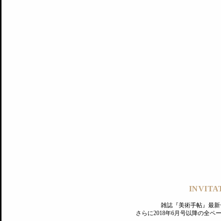
記事にもどる
編集部
INVITA
PREMIUM
ログイン
雑誌『美術手帖』最新
さらに2018年6月号以降の全
MAGAZINE
美術手帖ID会員登録