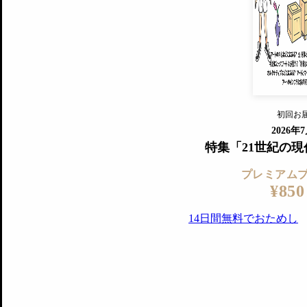
すでに会
『美術手帖』最新号を毎号お届け
ログ
2018年6月号以降の全号がウェブで
プレミアム会員の特典
14日間無料でお試し
プレミアムサービ
初回お
ログイ
2026年
特集「21世紀の
プレミアム
¥850
14日間無料でおためし