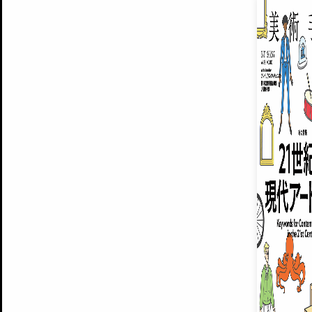
EXHIBITIONS
プレミアム会員登録
ARTISTS
美術手帖について
MUSEUMS / GALLERIES
運営からのお知らせ
無料会員
BACK NUMBER
よくある質問
®
ART WIKI
注目の記事をメールでお届け
お気に入り登録やマイページなど便
広告掲載について
スタッフ募集
個人情報保護方針
運営会社
お問い合わせ
新規登録
利用規約
INVITA
プレミアム会員
雑誌『美術手帖』最新
さらに2018年6月号以降の全
会員限定記事や雑誌アーカイブ記事
プレミアム
イベントご招待やプレゼント企画
¥850
14日間無料でお試し
© Culture Convenience Club Co.,Ltd. All Rights Reserved.
美術手帖はアートのポータルサイトです。当サイトの情報は編集部まで寄せられた情報に
14日間無料でおためし
基づいています。
プレミアムプラス会員