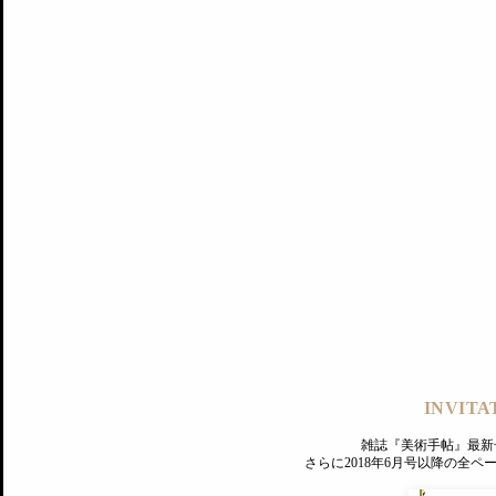
記事にもどる
編集部
INVITA
PREMIUM
ログイン
雑誌『美術手帖』最新
さらに2018年6月号以降の全
MAGAZINE
美術手帖ID会員登録