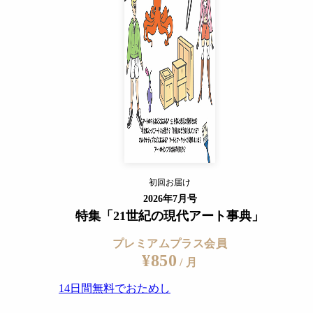
14日間無料でおためし
すでに会員の方
ログイン
プレミアムサービスの詳細を見る
初回お届け
ログイン
2026年7月号
特集「21世紀の現代アート事典」
プレミアムプラス会員
¥850
/ 月
14日間無料でおためし