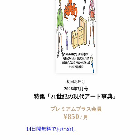
14日間無料でおためし
すでに会員の方
ログイン
プレミアムサービスの詳細を見る
描いたという
初回お届け
ログイン
2026年7月号
特集「21世紀の現代アート事典」
プレミアムプラス会員
¥850
/ 月
14日間無料でおためし