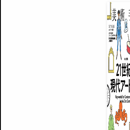
EXHIBITIONS
プレミアム会員登録
ARTISTS
美術手帖について
MUSEUMS / GALLERIES
運営からのお知らせ
無料会員
BACK NUMBER
よくある質問
®
ART WIKI
注目の記事をメールでお届け
お気に入り登録やマイページなど便
広告掲載について
スタッフ募集
個人情報保護方針
運営会社
お問い合わせ
新規登録
利用規約
INVITA
プレミアム会員
雑誌『美術手帖』最新
さらに2018年6月号以降の全
会員限定記事や雑誌アーカイブ記事
プレミアム
イベントご招待やプレゼント企画
¥850
14日間無料でお試し
© Culture Convenience Club Co.,Ltd. All Rights Reserved.
美術手帖はアートのポータルサイトです。当サイトの情報は編集部まで寄せられた情報に
14日間無料でおためし
基づいています。
プレミアムプラス会員