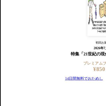
すでに会
『美術手帖』最新号を毎号お届け
ログ
2018年6月号以降の全号がウェブで
プレミアム会員の特典
14日間無料でお試し
プレミアムサービ
初回お
ログイ
2026年
特集「21世紀の
プレミアム
¥850
14日間無料でおためし