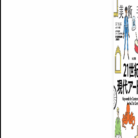
EXHIBITIONS
プレミアム会員登録
ARTISTS
美術手帖について
MUSEUMS / GALLERIES
運営からのお知らせ
無料会員
BACK NUMBER
よくある質問
®
ART WIKI
注目の記事をメールでお届け
お気に入り登録やマイページなど便
広告掲載について
スタッフ募集
個人情報保護方針
運営会社
お問い合わせ
新規登録
利用規約
INVITA
プレミアム会員
雑誌『美術手帖』最新
さらに2018年6月号以降の全
会員限定記事や雑誌アーカイブ記事
プレミアム
イベントご招待やプレゼント企画
¥850
14日間無料でお試し
© Culture Convenience Club Co.,Ltd. All Rights Reserved.
美術手帖はアートのポータルサイトです。当サイトの情報は編集部まで寄せられた情報に
14日間無料でおためし
基づいています。
プレミアムプラス会員