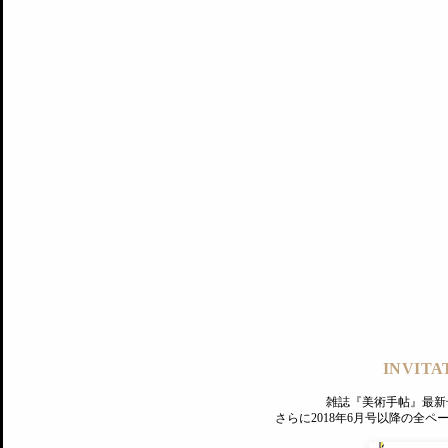
記事にもどる
編集部
INVITA
PREMIUM
ログイン
雑誌『美術手帖』最新
さらに2018年6月号以降の全
MAGAZINE
美術手帖ID会員登録