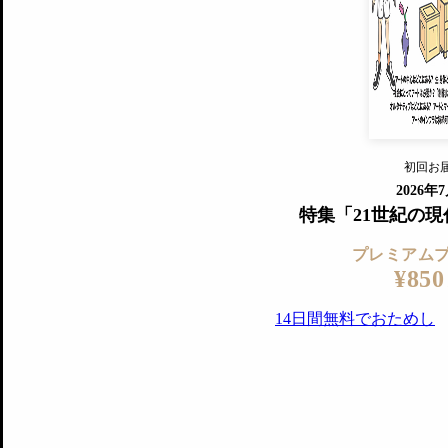
すでに会
『美術手帖』最新号を毎号お届け
ログ
2018年6月号以降の全号がウェブで
プレミアム会員の特典
14日間無料でお試し
プレミアムサービ
初回お
ログイ
2026年
特集「21世紀の
プレミアム
¥850
14日間無料でおためし