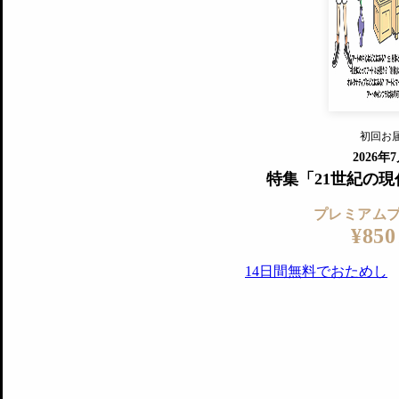
『美術手帖』最新号を毎号お届け
ログ
2018年6月号以降の全号がウェブで
プレミアム会員の特典
14日間無料でお試し
プレミアムサービ
初回お
ログイ
2026年
特集「21世紀の
プレミアム
¥850
14日間無料でおためし