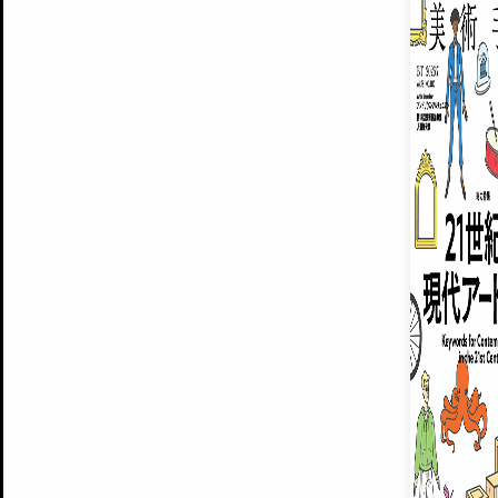
ARTISTS
美術手帖について
MUSEUMS / GALLERIES
運営からのお知らせ
無料会員
BACK NUMBER
よくある質問
®
ART WIKI
注目の記事をメールでお届け
お気に入り登録やマイページなど便
広告掲載について
スタッフ募集
個人情報保護方針
運営会社
お問い合わせ
新規登録
利用規約
INVITA
プレミアム会員
雑誌『美術手帖』最新
さらに2018年6月号以降の全
会員限定記事や雑誌アーカイブ記事
プレミアム
イベントご招待やプレゼント企画
¥850
14日間無料でお試し
© Culture Convenience Club Co.,Ltd. All Rights Reserved.
美術手帖はアートのポータルサイトです。当サイトの情報は編集部まで寄せられた情報に
14日間無料でおためし
基づいています。
プレミアムプラス会員
すでに会