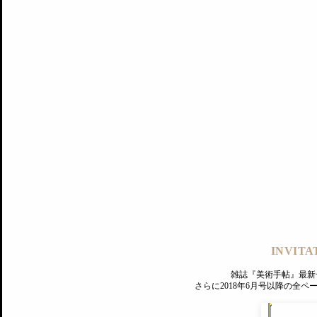
記事にもどる
編集部
INVITA
PREMIUM
ログイン
雑誌『美術手帖』最新
さらに2018年6月号以降の全
MAGAZINE
美術手帖ID会員登録
EXHIBITIONS
プレミアム会員登録