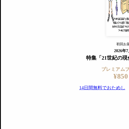
『美術手帖』最新号を毎号お届け
ログ
2018年6月号以降の全号がウェブで
プレミアム会員の特典
14日間無料でお試し
プレミアムサービ
初回お
ログイ
2026年
特集「21世紀の
プレミアム
¥850
14日間無料でおためし