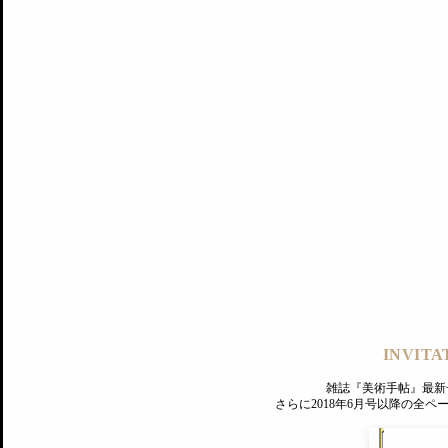
記事にもどる
編集部
INVITA
PREMIUM
ログイン
雑誌『美術手帖』最新
さらに2018年6月号以降の全
MAGAZINE
美術手帖ID会員登録
EXHIBITIONS
プレミアム会員登録