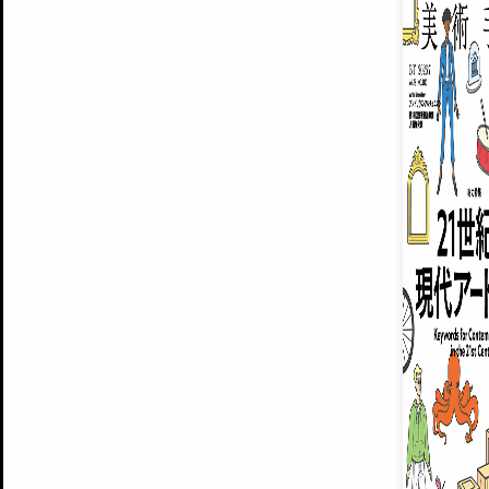
ARTISTS
美術手帖について
MUSEUMS / GALLERIES
運営からのお知らせ
無料会員
BACK NUMBER
よくある質問
®
ART WIKI
注目の記事をメールでお届け
お気に入り登録やマイページなど便
広告掲載について
スタッフ募集
個人情報保護方針
運営会社
お問い合わせ
新規登録
利用規約
INVITA
プレミアム会員
雑誌『美術手帖』最新
さらに2018年6月号以降の全
会員限定記事や雑誌アーカイブ記事
プレミアム
イベントご招待やプレゼント企画
¥850
14日間無料でお試し
© Culture Convenience Club Co.,Ltd. All Rights Reserved.
美術手帖はアートのポータルサイトです。当サイトの情報は編集部まで寄せられた情報に
14日間無料でおためし
基づいています。
プレミアムプラス会員
すでに会